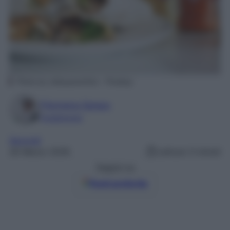
Photo by rafasuarezfoto – Pixabay
Filomena Spisso
Foodblogger
Secondi
26 Marzo 2026
Lettura: 0 minuti
Seguici su
Fonti preferite