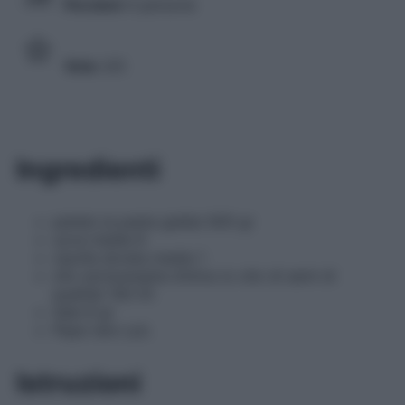
Porzioni
4 persone
Voto
3/5
Ingredienti
patate (a pasta gialla) 600 gr
uova medie 6
cipolla dorata media 1
olio extravergine d’oliva (o olio di semi di
qualità) 100 ml
Sale 8 gr
Pepe nero q.b.
Istruzioni