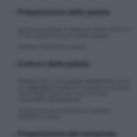
Preparazione delle patate
Sbucciare le patate e tagliarle a fettine sottili (3–
4 mm) oppure a piccoli cubetti regolari.
Affettare finemente la cipolla.
Cottura delle patate
Scaldare l’olio in una padella antiaderente da 24
cm, aggiungere le patate e la cipolla e cuocere a
fuoco medio-basso per circa 20 minuti,
mescolando delicatamente.
Scolarle con una schiumarola e lasciarle
intiepidire 5 minuti.
Preparazione del composto