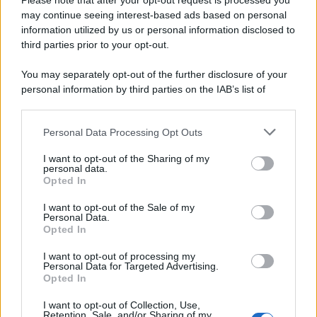
Please note that after your opt-out request is processed you
may continue seeing interest-based ads based on personal
information utilized by us or personal information disclosed to
third parties prior to your opt-out.
You may separately opt-out of the further disclosure of your
personal information by third parties on the IAB’s list of
Leggi anche
downstream participants.
Personal Data Processing Opt Outs
This information may also be disclosed by us to third parties
on the IAB’s List of Downstream Participants that may further
I want to opt-out of the Sharing of my
disclose it to other third parties.
Antipasti
personal data.
Opted In
Calascioni
Please note that this website/app uses one or more Google
ciociari
services and may gather and store information including but
I want to opt-out of the Sale of my
Personal Data.
not limited to your visit or usage behaviour. You may click to
Opted In
grant or deny consent to Google and its third-party tags to
use your data for below specified purposes in below Google
I want to opt-out of processing my
Antipasti
consent section.
Personal Data for Targeted Advertising.
Opted In
Schiacciata di
patate
I want to opt-out of Collection, Use,
Retention, Sale, and/or Sharing of my