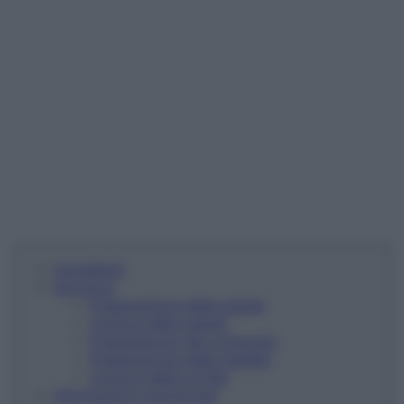
Ingredienti
Istruzioni
Preparazione delle patate
Cottura delle patate
Preparazione del composto
Preparazione della padella
Cottura della tortilla
Informazioni nutrizionali