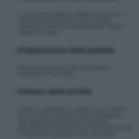
In una ciotola capiente, sbattere le uova con il
sale (e pepe se gradito), unire le patate
intiepidite, mescolare delicatamente e lasciar
riposare 5 minuti.
Preparazione della padella
Eliminare quasi tutto l’olio dalla padella
lasciandone 1 cucchiaio.
Cottura della tortilla
Versare il composto e cuocere a fuoco medio
per 5–6 minuti. Quando la base è compatta,
appoggiare un piatto sopra la padella,
capovolgere la tortilla con un movimento deciso
e rimettere in padella per altri 4–5 minuti.