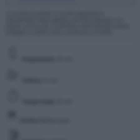
La tortilla di patate (o tortilla española) è
naturalmente senza glutine, perché preparata con
patate, uova e olio. È perfetta come secondo piatto,
antipasto o piatto unico, anche per un buffet.
Preparazione
20 min
Cottura
12 min
Tempo totale
32 min
Cucina
Mediterranea