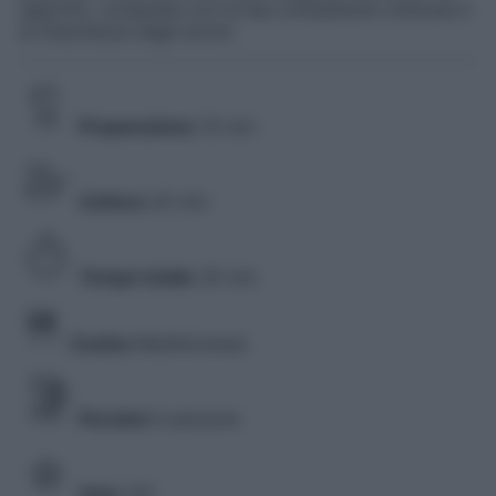
saporito, conquista con la sua consistenza cremosa e
la freschezza degli aromi.
Preparazione
10 min
Cottura
20 min
Tempo totale
30 min
Cucina
Mediterranea
Porzioni
4 persone
Voto
3/5