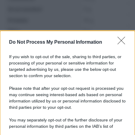
di cui zuccheri
5 g
Proteine
15 g
Fibre
6 g
Do Not Process My Personal Information
If you wish to opt-out of the sale, sharing to third parties, or
processing of your personal or sensitive information for
targeted advertising by us, please use the below opt-out
section to confirm your selection.
Please note that after your opt-out request is processed you
may continue seeing interest-based ads based on personal
information utilized by us or personal information disclosed to
third parties prior to your opt-out.
You may separately opt-out of the further disclosure of your
personal information by third parties on the IAB’s list of
Leggi anche
downstream participants.