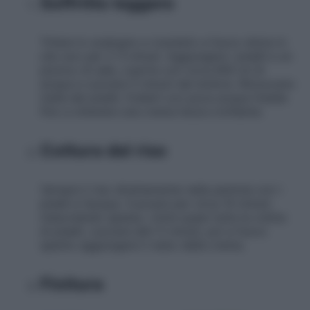
Soffritto leggero
Tritare lo scalogno e rosolarlo a fuoco dolce in
olio evo per 2-3 minuti. Aggiungere i piselli e un
pizzico di sale, coprire con circa 600 ml di
acqua e cuocere 5 minuti dal bollore. Rimuovere
metà dei piselli, frullarli con poca acqua fredda
fino a ottenere una crema liscia e brillante.
Cottura del riso
Versare il riso direttamente nella pentola con i
piselli e l’acqua. Cuocere per circa 10 minuti,
mescolando spesso. Unire quasi tutta la crema
di piselli, cuocere altri 5 minuti, poi a fuoco
spento aggiungere il resto della crema.
Finitura