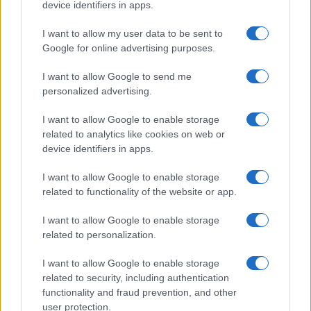
device identifiers in apps.
Primi
I want to allow my user data to be sent to
Spaghetti senza glutine con
Google for online advertising purposes.
mortadella e pistacchi
I want to allow Google to send me
personalized advertising.
I want to allow Google to enable storage
related to analytics like cookies on web or
device identifiers in apps.
I want to allow Google to enable storage
related to functionality of the website or app.
Glutenfreeday.it
I want to allow Google to enable storage
Le informazioni presenti su www.glutenfreeday.it
related to personalization.
sono a scopo informativo e non sostituiscono il
parere di un medico o di un professionista sanitario.
I want to allow Google to enable storage
Per diagnosi o trattamenti, consultare uno specialista
related to security, including authentication
qualificato.
functionality and fraud prevention, and other
user protection.