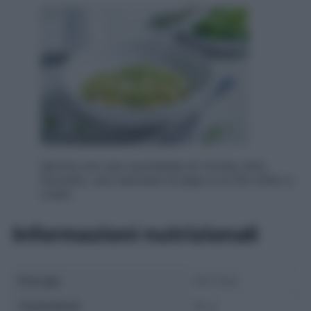
Servire con una cucchiaiata di ricotta, timo
limonato, una macinata di pepe e un filo d’olio a
crudo.
Informazioni nutrizionali
Energia
420 Kcal
Carboidrati
55 g