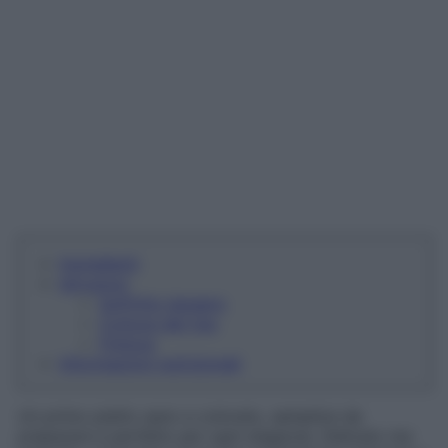
Ingredienti
Istruzioni
Soffritto leggero
Cottura del riso
Finitura
Informazioni nutrizionali
Un primo piatto sano e colorato, semplice da
preparare e perfetto per ogni stagione. Delicato ma