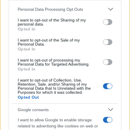
Personal Data Processing Opt Outs
This information may also be disclosed by us to third parties
on the IAB’s List of Downstream Participants that may further
I want to opt-out of the Sharing of my
disclose it to other third parties.
Antipasti
personal data.
Opted In
Calascioni
Please note that this website/app uses one or more Google
ciociari
services and may gather and store information including but
I want to opt-out of the Sale of my
Personal Data.
not limited to your visit or usage behaviour. You may click to
Opted In
grant or deny consent to Google and its third-party tags to
use your data for below specified purposes in below Google
I want to opt-out of processing my
Antipasti
consent section.
Personal Data for Targeted Advertising.
Opted In
Schiacciata di
patate
I want to opt-out of Collection, Use,
Retention, Sale, and/or Sharing of my
Personal Data that Is Unrelated with the
Purposes for which it was collected.
Opted Out
Antipasti
Gnocco fritto con ghirlanda
Google consents
di salumi
I want to allow Google to enable storage
related to advertising like cookies on web or