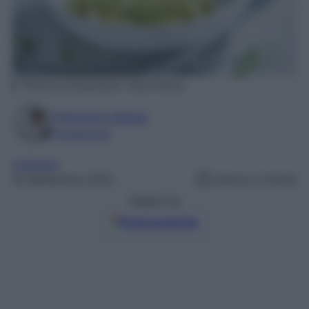
Photo by shutterstock- Nina Firsova
Filomena Spisso
Foodblogger
Antipasti
16 Settembre 2025
Lettura: 0 minuti
Seguici su
Fonti preferite