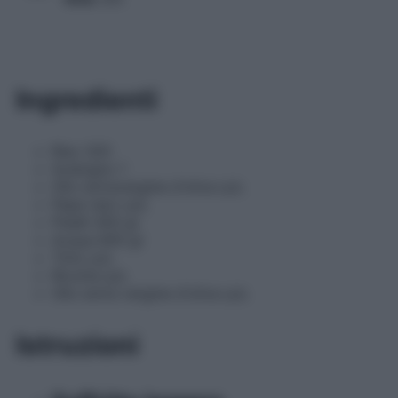
Ingredienti
Riso 320
Scalogno 1
Olio extravergine d'oliva q.b.
Pepe nero q.b.
Piselli 450 gr
Acqua 600 gr
Timo q.b.
Ricotta q.b.
Olio extra vergine d'oliva q.b.
Istruzioni