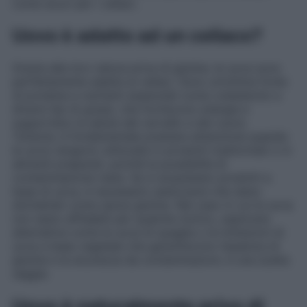
come sicuri per i celiaci.
Uovo è adatto ad un celiaco?
Grazie alla loro natura priva di glutine, le uova sono
perfettamente adatte ai celiaci. Sono un’ottima fonte
di proteine e nutrienti essenziali come colesterolo e
diversi tipi di grassi, che forniscono energia e
supportano la salute del cervello e del cuore.
Tuttavia, è fondamentale prestare attenzione quando
le uova vengono utilizzate in prodotti trasformati o in
alimenti preparati, poiché la possibilità di
contaminazione resta. Se si acquistano prodotti a
base di uova, è necessario assicurarsi che siano
etichettati come senza glutine. Nel caso in cui le uova
non siano affidabili per qualche motivo, esplorare
alternative come le uova di quaglia o le imitazioni di
uova a base vegetale che garantiscono l’assenza di
glutine e la sicurezza da contaminazioni, è una scelta
saggia.
Uovo è naturalmente privo di