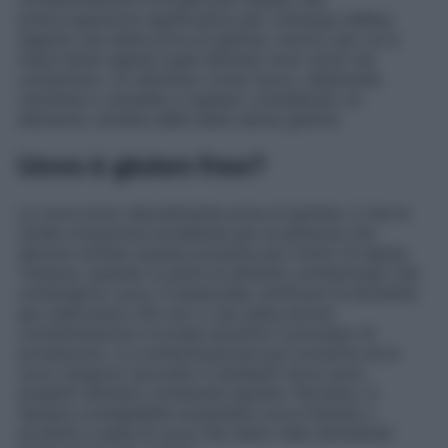
preoccupazione significativa per chiunque debba
seguire una dieta priva di glutine, motivo per cui è
importante sapere quali alimenti sono sicuri da
consumare. Un alimento come l’uovo, altamente
nutriente e versatile, è spesso considerato un
elemento cardine delle diete senza glutine.
Uovo è gluten free?
Le uova sono naturalmente prive di glutine, il che le
rende un’opzione eccellente per le persone che
devono evitare questa proteina per motivi di salute.
Tuttavia, quando si parla di alimenti confezionati che
contengono uova, è essenziale verificare le etichette
per assicurarsi che non ci sia stata alcuna
contaminazione crociata durante il processo di
produzione. La contaminazione può avvenire se le
uova vengono lavorate in ambienti dove sono
presenti alimenti contenenti glutine. Pertanto, è
sempre consigliabile acquistare uova fresche o
prodotti a base di uova che siano stati etichettati