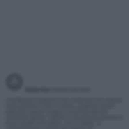
Gluten free
Alimenti permessi
L’intolleranza al glutine è una condizione che colpisce
molte persone in tutto il mondo, causando sintomi
spiacevoli quando vengono consumati alimenti
contenenti glutine. Il glutine è una proteina presente in
alcuni cereali come grano, orzo e segale. La
contaminazione crociata può essere una