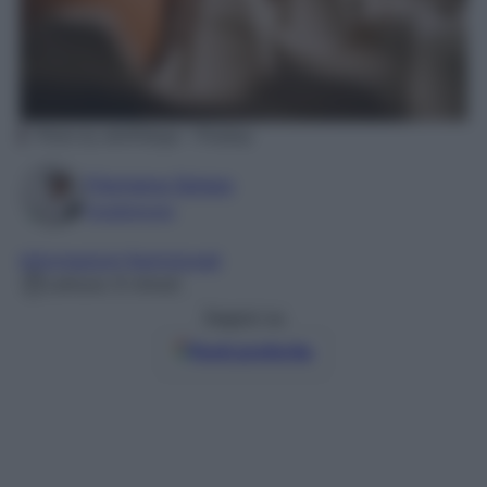
Photo by akirEVarga – Pixabay
Filomena Spisso
Foodblogger
Informazioni Nutrizionali
Lettura: 6 minuti
Seguici su
Fonti preferite