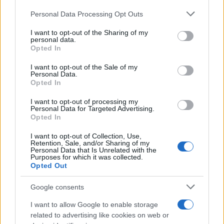
Personal Data Processing Opt Outs
This information may also be disclosed by us to third parties
on the IAB’s List of Downstream Participants that may further
I want to opt-out of the Sharing of my
disclose it to other third parties.
Antipasti
personal data.
Opted In
Schiacciata di
Please note that this website/app uses one or more Google
patate
services and may gather and store information including but
I want to opt-out of the Sale of my
Personal Data.
not limited to your visit or usage behaviour. You may click to
Opted In
grant or deny consent to Google and its third-party tags to
use your data for below specified purposes in below Google
I want to opt-out of processing my
Antipasti
consent section.
Personal Data for Targeted Advertising.
Opted In
Gnocco fritto con ghirlanda
di salumi
I want to opt-out of Collection, Use,
Retention, Sale, and/or Sharing of my
Personal Data that Is Unrelated with the
Purposes for which it was collected.
Opted Out
Primi
Spaghetti senza glutine con
Google consents
mortadella e pistacchi
I want to allow Google to enable storage
related to advertising like cookies on web or