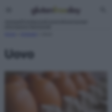
Antipasti
Primi
Secondi
Contorni
Dolci
Lievitati
Informazioni Nutrizionali
Home
»
Antipasti
»
Uovo
Uovo