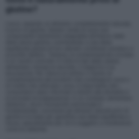
glutine?
L’uovo, essendo un alimento completamente naturale,
è privo di glutine. Questo rende le uova una
componente facilmente integrabile all’interno delle
diete senza glutine, contribuendo a una dieta
equilibrata grazie al loro elevato contenuto proteico e
al profilo lipidico. Tuttavia, la contaminazione crociata
è un rischio concreto in tutte le fasi della catena
alimentare, inclusa la raccolta, il trasporto e la
lavorazione. Per ridurre al minimo il rischio di
contaminazione dei prodotti che contengono uova o
di ricette che utilizzano uova, è importante che i
consumatori siano informati e attenti alle etichette e
ai processi di preparazione. In un contesto alimentare
dinamico, dove l’inclusività nutrizionale è
fondamentale, conoscere gli alimenti naturali privi di
glutine è la base per garantire una dieta equilibrata e
sicura, specialmente per chi è soggetto a intolleranze
come la celiachia.