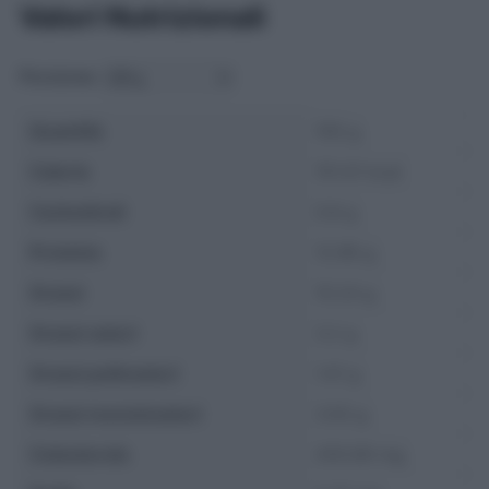
Valori Nutrizionali
Porzione:
Quantità
100 g
Calorie
151.41 kcal
Carboidrati
0.8 g
Proteine
12.96 g
Grassi
10.24 g
Grassi saturi
3.2 g
Grassi polinsaturi
1.41 g
Grassi monoinsaturi
3.93 g
Colesterolo
435.69 mg