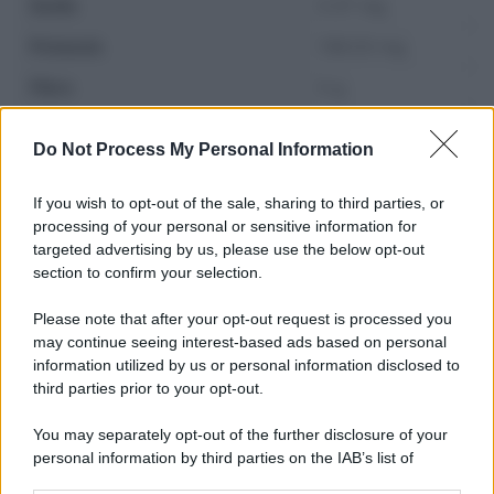
Sodio
0.37 mg
Potassio
138.03 mg
Fibre
0 g
Zuccheri
0.8 g
Do Not Process My Personal Information
If you wish to opt-out of the sale, sharing to third parties, or
processing of your personal or sensitive information for
targeted advertising by us, please use the below opt-out
section to confirm your selection.
Please note that after your opt-out request is processed you
may continue seeing interest-based ads based on personal
information utilized by us or personal information disclosed to
third parties prior to your opt-out.
You may separately opt-out of the further disclosure of your
personal information by third parties on the IAB’s list of
Leggi anche
downstream participants.