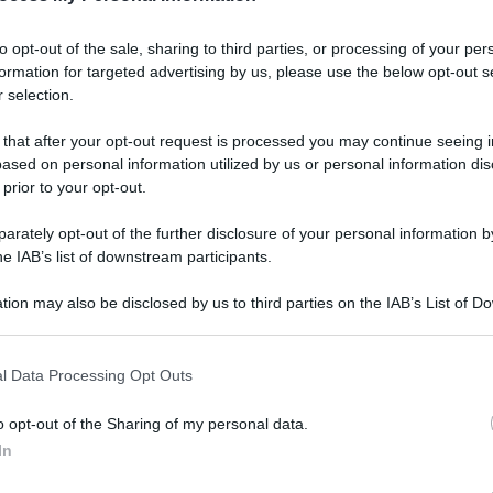
to opt-out of the sale, sharing to third parties, or processing of your per
formation for targeted advertising by us, please use the below opt-out s
 selection.
 that after your opt-out request is processed you may continue seeing i
ased on personal information utilized by us or personal information dis
 prior to your opt-out.
rately opt-out of the further disclosure of your personal information by
he IAB’s list of downstream participants.
tion may also be disclosed by us to third parties on the IAB’s List of 
 that may further disclose it to other third parties.
 that this website/app uses one or more Google services and may gath
l Data Processing Opt Outs
including but not limited to your visit or usage behaviour. You may click 
 to Google and its third-party tags to use your data for below specifi
o opt-out of the Sharing of my personal data.
ogle consent section.
In
in cui il consumo di glutine danneggia l’intestino