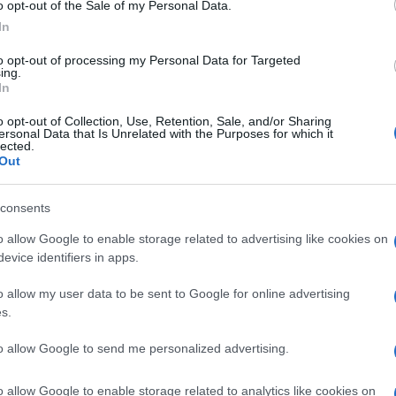
o opt-out of the Sale of my Personal Data.
olore addominale alla diarrea, fino ad arrivare a
In
esto complesso proteico si trova nel frumento, nella
dendo alcune categorie di alimenti potenzialmente
to opt-out of processing my Personal Data for Targeted
nzione al rischio di contaminazione è cruciale, poiché
ing.
no scatenare reazioni avverse nei celiaci. Il succo di
In
ne sicura, ma è importante esaminare attentamente le
senza di contaminazione.
o opt-out of Collection, Use, Retention, Sale, and/or Sharing
ersonal Data that Is Unrelated with the Purposes for which it
lected.
Out
 rossi è gluten free?
consents
, è un prodotto che non dovrebbe contenere glutine.
o allow Google to enable storage related to advertising like cookies on
no naturalmente privi di questa proteina. Tuttavia, si
evice identifiers in apps.
produzione. Alcune aziende potrebbero produrre il
 contenenti glutine, creando potenziali rischi di
o allow my user data to be sent to Google for online advertising
ndi identificare marchi che assicurino l’assenza di
s.
ichette con indicazioni specifiche come “gluten-free”
 è essenziale considerare gli eventuali additivi o
to allow Google to send me personalized advertising.
el succo, anche se solitamente non dovrebbero
o allow Google to enable storage related to analytics like cookies on