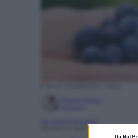
Photo by JoshuaWoroniecki – Pixabay
Filomena Spisso
Foodblogger
Informazioni Nutrizionali
Lettura: 5 minuti
Do Not Pr