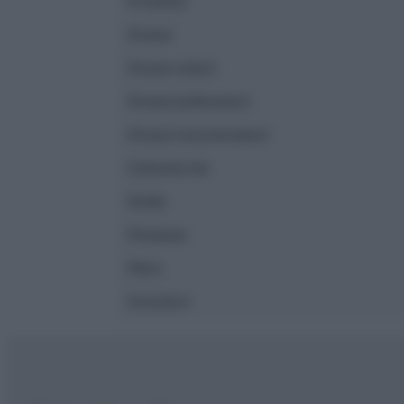
Proteine
Grassi
Grassi saturi
Grassi polinsaturi
Grassi monoinsaturi
Colesterolo
Sodio
Potassio
Fibre
Zuccheri