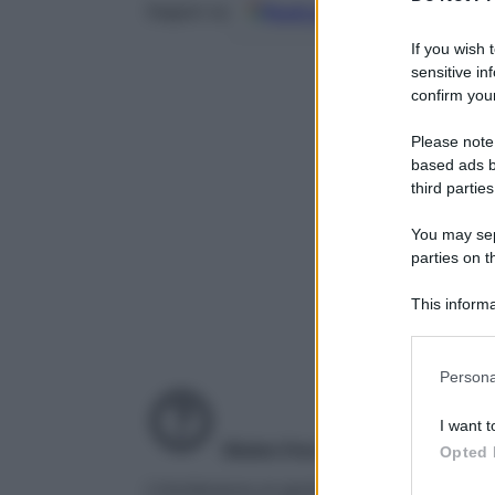
Fonti preferite
Seguici su
If you wish 
sensitive in
confirm your
Please note
based ads b
third parties
You may sepa
parties on t
This informa
Participants
Please note
Persona
information 
deny consent
I want t
in below Go
Gluten free
Alimenti a rischio
Opted 
L’intolleranza al glutine è una condizione 