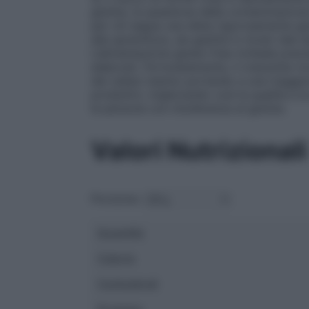
glutine, la questione della contaminazio
per chi segue una dieta rigorosamente glu
alla spremitura, sia gestita in modo tale d
L’alimentazione gluten-free richiede prec
elaborati. Fortunatamente, il crescente 
dei celiaci stanno portando a una maggior
produttivi, migliorando così la qualità e l
le persone con intolleranza al glutine.
Valori Nutrizionali
Porzione:
Quantità
Calorie
Carboidrati