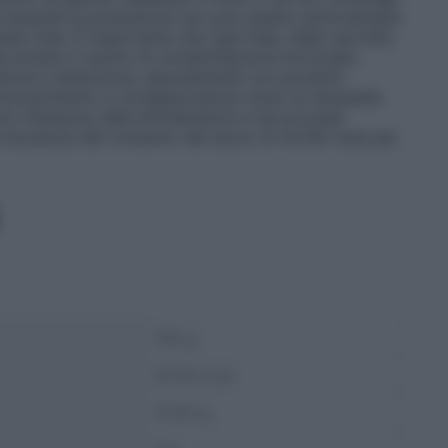
ne durante la produzione non può essere sottovalutata
ten-free. È importante che ogni fase, dalla raccolta
a evitare il rischio di contaminazione incrociata.
isione e attenzione, specialmente con prodotti
riconoscimento e consapevolezza verso le necessità
e chiarezza nelle etichettature e nei processi
a sicurezza del consumo del succo di mirtilli rossi per
100 g
55.62 kcal
13.93 g