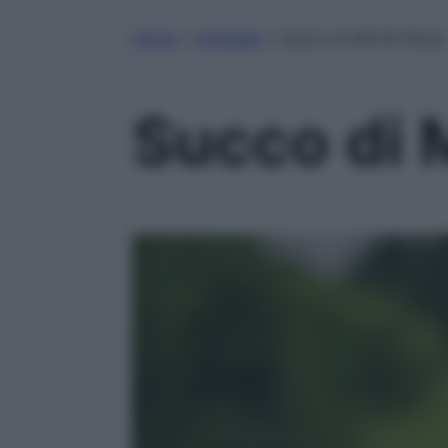
Home
»
Antipasti
»
Succo di Mirtilli Rossi
Succo di M