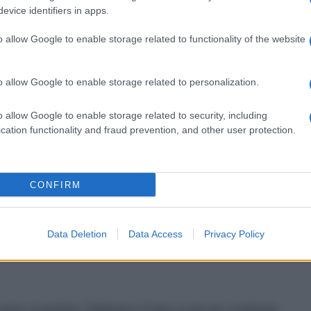
evice identifiers in apps.
 rossi è adatto ad un
o allow Google to enable storage related to functionality of the website
o allow Google to enable storage related to personalization.
e, il succo di mirtilli rossi può essere adatto a
tte le norme di produzione che evitano la
o allow Google to enable storage related to security, including
 deve sempre verificare la provenienza e
cation functionality and fraud prevention, and other user protection.
odotti etichettati come “succo di mirtilli rossi” sono
minazione da glutine. Alcuni prodotti industriali
ereali contenenti glutine. In tal caso, l’alternativa è
do mirtilli rossi naturalmente privi di glutine,
CONFIRM
 sicuro da consumare.
i rossi è naturalmente
Data Deletion
Data Access
Privacy Policy
e privo di glutine. Sebbene il frutto in sé non contenga