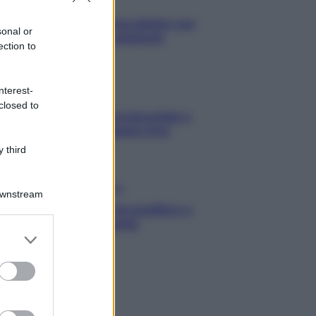
Primi
Spaghetti senza glutine con
sonal or
mortadella e pistacchi
ection to
nterest-
Dolci
closed to
Crostatine al cioccolato e
caramello gluten free
 third
Antipasti
Downstream
Flan di cavolfiore e
pancetta
er and store
to grant or
ed purposes