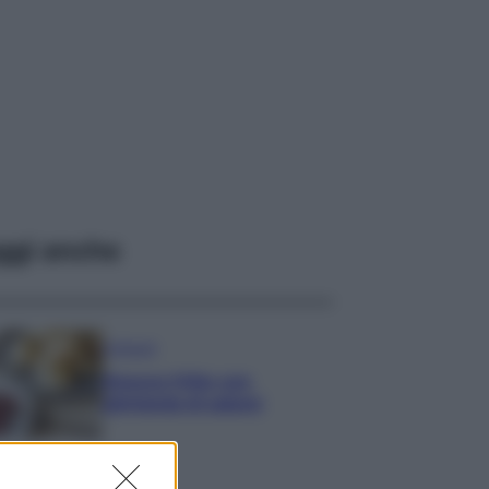
ggi anche
Antipasti
Gnocco fritto con
ghirlanda di salumi