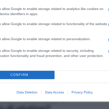
sumatori celiaci e intolleranti a evitare rischi
o allow Google to enable storage related to analytics like cookies on
evice identifiers in apps.
ti, in Scatola) è adatto
o allow Google to enable storage related to functionality of the website
o allow Google to enable storage related to personalization.
za glutine, in teoria sono adatti a una dieta celiaca.
o allow Google to enable storage related to security, including
za per i celiaci, è fondamentale consultare la
cation functionality and fraud prevention, and other user protection.
ten-free garantite dal produttore. Se tali
 possibilità, seppur remota, di contaminazione durante
dubbio, chi soffre di celiachia o di intolleranza al
ficati come senza glutine, disponibili presso negozi
CONFIRM
anzia di essere stati confezionati in ambienti privi di
Data Deletion
Data Access
Privacy Policy
ti, in Scatola) è
 di glutine?