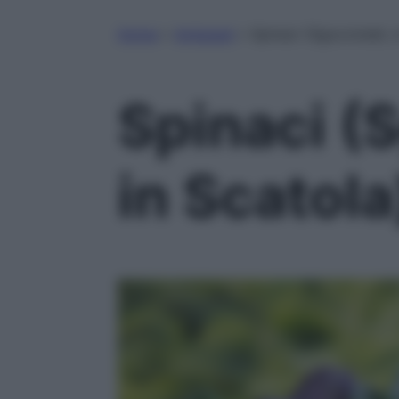
Home
»
Antipasti
»
Spinaci (Sgocciolati, 
Spinaci (S
in Scatola