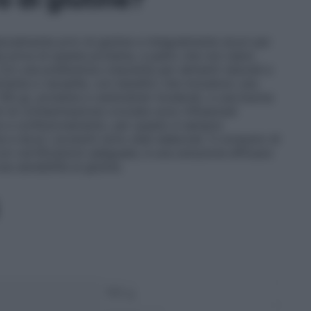
uralmente privi di glutine e integralmente sicuri per
 priva di questa proteina, a patto che non siano
 Con una preferenza crescente per alimenti naturali e
triente e versatile, con benefici che includono una
 100 g), proteine e carboidrati moderati, e una buona
chi di contaminazione crociata sono influenzati
ne e confezionamento, per questo è sempre
e dove i prodotti sono stati elaborati. Il consumo di
con certificazioni adeguate, è una soluzione efficace
na sensibilità al glutine.
100 g