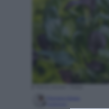
Photo by maxmann – Pixabay
Filomena Spisso
Foodblogger