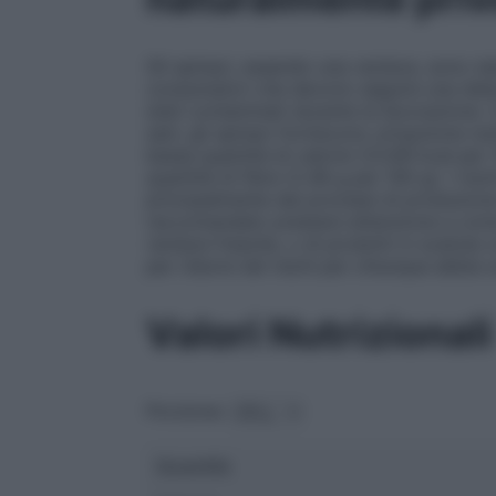
Gli spinaci, essendo una verdura, sono nat
consumatori che devono seguire una dieta
stati contaminati durante la lavorazione.
sani, gli spinaci forniscono un’opzione nu
bassa quantità di calorie (23.69 kcal per
quantità di fibre (2.48 g per 100 g). I ris
principalmente dai processi di produzio
raccomandato prestare attenzione a come 
verdure fresche, o di prodotti in scatola 
per ridurre tali rischi per chiunque abbia u
Valori Nutrizionali
Porzione:
Quantità