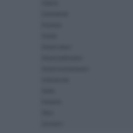
Calorie
Carboidrati
Proteine
Grassi
Grassi saturi
Grassi polinsaturi
Grassi monoinsaturi
Colesterolo
Sodio
Potassio
Fibre
Zuccheri