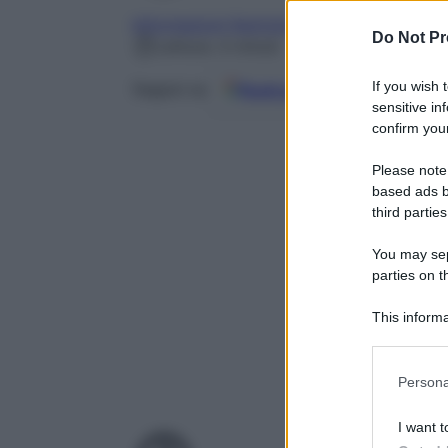
Informazioni Nutrizionali
Do Not Pr
Lettura: 4 minuti
If you wish 
Fonti preferite
Seguici su
sensitive in
confirm your
Please note
based ads b
third parties
You may sepa
parties on t
This informa
Participants
Please note
Persona
information 
deny consent
I want t
in below Go