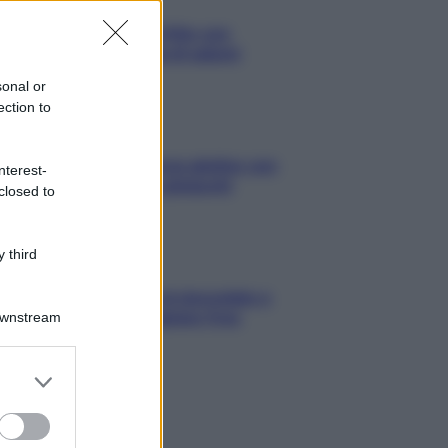
Antipasti
Gnocco fritto con
ghirlanda di salumi
sonal or
ection to
Primi
Spaghetti senza glutine con
nterest-
mortadella e pistacchi
closed to
 third
Dolci
Crostatine al cioccolato e
caramello gluten free
Downstream
er and store
to grant or
ed purposes