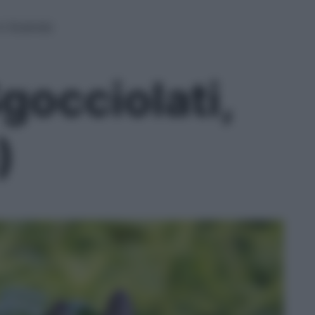
in Scatola)
gocciolati,
)