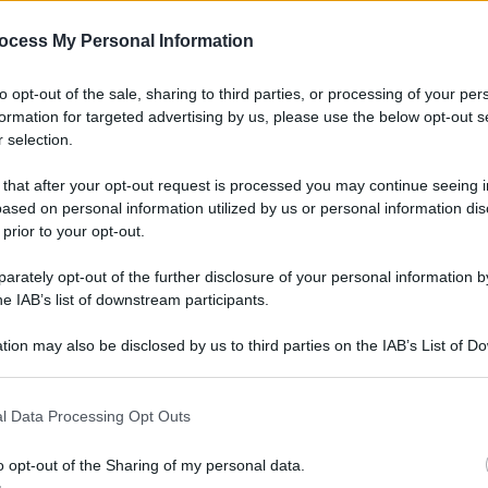
ocess My Personal Information
to opt-out of the sale, sharing to third parties, or processing of your per
formation for targeted advertising by us, please use the below opt-out s
 selection.
 that after your opt-out request is processed you may continue seeing i
ased on personal information utilized by us or personal information dis
 prior to your opt-out.
rately opt-out of the further disclosure of your personal information by
he IAB’s list of downstream participants.
tion may also be disclosed by us to third parties on the IAB’s List of 
 that may further disclose it to other third parties.
 that this website/app uses one or more Google services and may gath
l Data Processing Opt Outs
including but not limited to your visit or usage behaviour. You may click 
 to Google and its third-party tags to use your data for below specifi
o opt-out of the Sharing of my personal data.
ogle consent section.