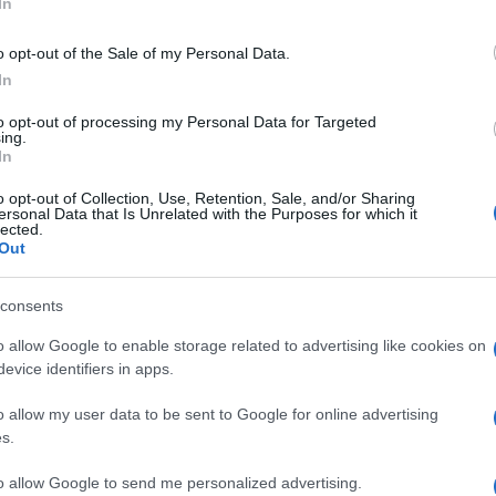
In
o opt-out of the Sale of my Personal Data.
In
lleranze alimentari, in particolare l’intolleranza al
uesta condizione implica una reazione avversa al
to opt-out of processing my Personal Data for Targeted
o e in altri cereali comuni. La contaminazione
ing.
, dato che anche presenza minima di glutine può
In
ensibili. Oggi esamineremo se gli spinaci sgocciolati
 è intollerante al glutine.
o opt-out of Collection, Use, Retention, Sale, and/or Sharing
ersonal Data that Is Unrelated with the Purposes for which it
lected.
ti, in Scatola) è gluten
Out
consents
o allow Google to enable storage related to advertising like cookies on
evice identifiers in apps.
te privi di glutine. Nella loro forma naturale, gli
ome nel caso degli spinaci sgocciolati in scatola, non
o allow my user data to be sent to Google for online advertising
 di confezionamento può introdurre rischi di
s.
uono rigidi protocolli. È essenziale verificare
ventuali avvisi di contaminazione crociata. Le aziende
to allow Google to send me personalized advertising.
nte sulle loro etichette se un prodotto può