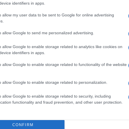
evice identifiers in apps.
ecnicamente priva di glutine, la sua idoneità per i
zione durante la produzione. Se acquistata con
o allow my user data to be sent to Google for online advertising
ori che seguono rigidi standard di sicurezza
s.
icura per il consumo da parte di persone celiache.
ttentamente le etichette e, nel dubbio, optare per
to allow Google to send me personalized advertising.
scono prodotti certificati. Nel caso in cui non si
chi, esistono diversi salumi specificamente etichettati
o allow Google to enable storage related to analytics like cookies on
cotto e il prosciutto crudo, che possono
evice identifiers in apps.
o allow Google to enable storage related to functionality of the website
lmente privo di
o allow Google to enable storage related to personalization.
o allow Google to enable storage related to security, including
i carne, è naturalmente priva di glutine.
cation functionality and fraud prevention, and other user protection.
cui vengono aggiunte spezie e condimenti, che non
glutine non implica però l’assenza di rischio di
ire in corso di lavorazione o confezionamento.
zione di un celiaco, che deve adottare tutte le
CONFIRM