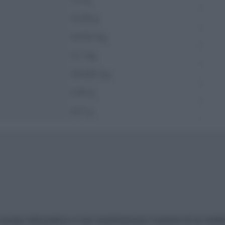
10.28 g
54.59 mg
3.7 mg
341.96 mg
0.93 g
4.21 g
scopo informativo e non sostituiscono il parere di un medic