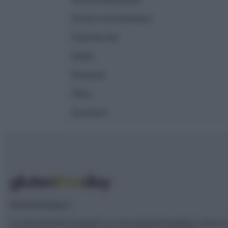
Grassi monoinsaturi
Colesterolo
Sodio
Potassio
Fibre
Zuccheri
Glutenfreeday.it
Le informazioni presenti su www.glutenfreeday.it sono a 