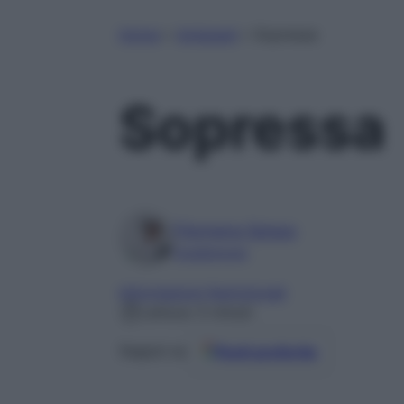
Home
»
Antipasti
»
Sopressa
Sopressa
Filomena Spisso
Foodblogger
Informazioni Nutrizionali
Lettura: 5 minuti
Fonti preferite
Seguici su