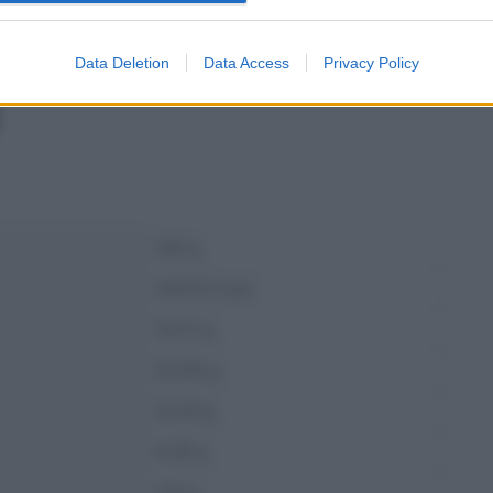
mo di glutine non dichiarato. Mangiare in sicurezza
icati e, quando possibile, preferire alimenti freschi o a
è più facilmente controllabile.
Data Deletion
Data Access
Privacy Policy
100 g
344.02 kcal
10.57 g
20.49 g
22.19 g
9.39 g
1.14 g