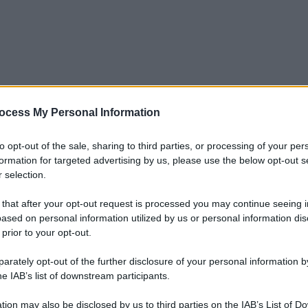
ocess My Personal Information
to opt-out of the sale, sharing to third parties, or processing of your per
Le
formation for targeted advertising by us, please use the below opt-out s
 selection.
 that after your opt-out request is processed you may continue seeing i
ased on personal information utilized by us or personal information dis
 prior to your opt-out.
 che colpisce molte persone, tra cui coloro che
rately opt-out of the further disclosure of your personal information by
a malattia autoimmune che provoca una reazione
he IAB’s list of downstream participants.
ina presente in alcuni cereali come grano, orzo e
ontaminazione da glutine può portare a spiacevoli
tion may also be disclosed by us to third parties on the IAB’s List of 