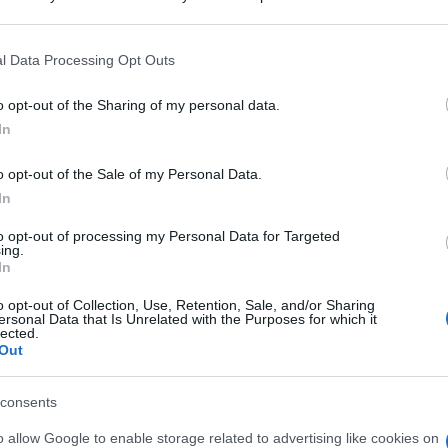
icazioni a lungo termine. Pertanto, la scelta di
 that may further disclose it to other third parties.
i è affetto da questa condizione. In questo contesto, è
nsaccato tipico italiano, possa costituire un alimento
 that this website/app uses one or more Google services and may gath
l Data Processing Opt Outs
one.
including but not limited to your visit or usage behaviour. You may click 
 to Google and its third-party tags to use your data for below specifi
o opt-out of the Sharing of my personal data.
ogle consent section.
 free?
In
o opt-out of the Sale of my Personal Data.
 alimento privo di glutine. Questo insaccato è
In
ale macinata e speziata, ed eventuali componenti
con glutine. Tuttavia, esiste sempre un rischio di
to opt-out of processing my Personal Data for Targeted
esso di produzione, soprattutto se avviene in
ing.
In
 prodotti contenenti glutine. Pertanto, è essenziale
di produzione adeguate per evitare contaminazioni e
o opt-out of Collection, Use, Retention, Sale, and/or Sharing
e sopressa che è specificamente etichettata come
ersonal Data that Is Unrelated with the Purposes for which it
 il produttore per informazioni sulla produzione può
lected.
Out
 ad un celiaco?
consents
o allow Google to enable storage related to advertising like cookies on