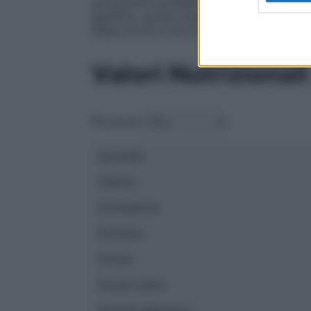
precauzioni possibili per evitare il consu
significa, quindi, scegliere prodotti certif
filiera corta in cui il processo produttivo 
Valori Nutrizionali
Porzione:
Quantità
Calorie
Carboidrati
Proteine
Grassi
Grassi saturi
Grassi polinsaturi