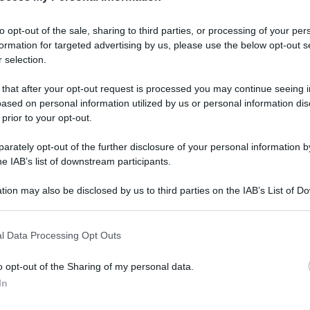
to opt-out of the sale, sharing to third parties, or processing of your per
formation for targeted advertising by us, please use the below opt-out s
 selection.
 that after your opt-out request is processed you may continue seeing i
ased on personal information utilized by us or personal information dis
 prior to your opt-out.
rately opt-out of the further disclosure of your personal information by
he IAB’s list of downstream participants.
tion may also be disclosed by us to third parties on the IAB’s List of 
 that may further disclose it to other third parties.
 that this website/app uses one or more Google services and may gath
l Data Processing Opt Outs
including but not limited to your visit or usage behaviour. You may click 
 to Google and its third-party tags to use your data for below specifi
o opt-out of the Sharing of my personal data.
ogle consent section.
In