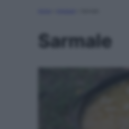
Home
»
Antipasti
»
Sarmale
Sarmale