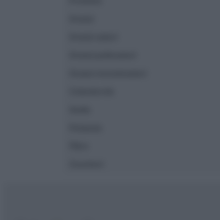
Proteine
Grassi
Grassi saturi
Grassi polinsaturi
Grassi monoinsaturi
Colesterolo
Sodio
Potassio
Fibre
Zuccheri