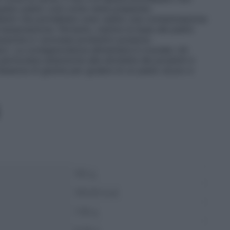
 questo piatto così come viene preparato
dienti che potrebbero aver subito una contaminazione
 manipolazione. Pertanto, mentre la base del piatto
arazione e i processi produttivi possono
co. La consapevolezza alimentare è cruciale: chi
particolare attenzione alle etichette dei prodotti e
assenza di glutine per godere di un pasto sicuro e
100 g
156.56 kcal
7.39 g