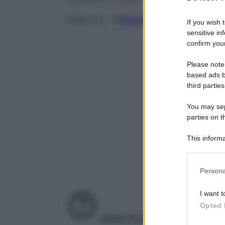
Fonti preferite
Seguici su
If you wish 
sensitive in
confirm your
Please note
based ads b
third parties
You may sepa
parties on t
This informa
Participants
Please note
Persona
information 
deny consent
I want t
in below Go
Opted 
Gluten free
Alimenti a rischio