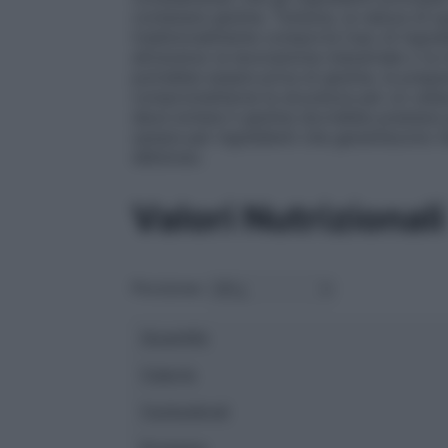
contenere glutine. Tuttavia, la natura di
tradizionalmente comporta l’uso di ingre
attraverso la lavorazione industriale o la
potrebbe essere priva di glutine, la prep
comprometterne la sicurezza per un celia
deve evitare il glutine dovrebbe prestare 
optare per ingredienti che garantiscono l’
delizioso.
Valori Nutrizionali
Porzione:
Quantità
Calorie
Carboidrati