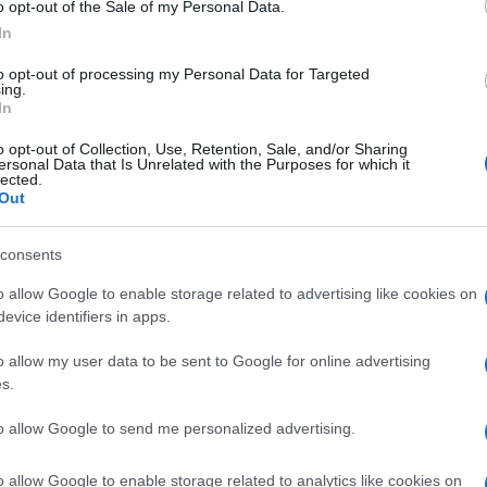
o opt-out of the Sale of my Personal Data.
 esigenze alimentari particolari, comprendere
In
lutine è fondamentale. L’intolleranza al glutine, nota
dica che richiede una dieta priva di glutine, una
to opt-out of processing my Personal Data for Targeted
e nell’orzo. Gli individui con celiachia devono evitare
ing.
In
erie di sintomi gastrointestinali e complicazioni più
ella contaminazione crociata, dove alimenti
o opt-out of Collection, Use, Retention, Sale, and/or Sharing
sposti a questa proteina durante i processi di
ersonal Data that Is Unrelated with the Purposes for which it
tto tradizionale dell’Europa dell’Est, ci si potrebbe
lected.
no sicure per chi è intollerante al glutine.
Out
free?
consents
o allow Google to enable storage related to advertising like cookies on
evice identifiers in apps.
ti un alimento privo di glutine. Questa prelibatezza
n mix di carne macinata, riso e spezie in foglie di
o allow my user data to be sent to Google for online advertising
ncipali possono essere naturalmente privi di glutine, il
s.
re stati esposti al glutine durante la lavorazione o il
dei sarmale possono includere pan grattato o
to allow Google to send me personalized advertising.
tando così il rischio di contaminazione. Pertanto,
preparato in ambienti dove non c’è il rischio di
o allow Google to enable storage related to analytics like cookies on
in casa o acquistati in commercio potrebbero non