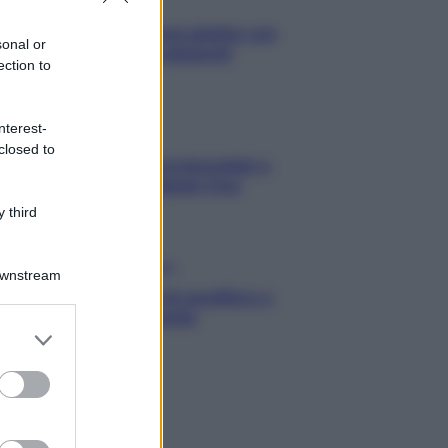
Primi
Spaghetti senza glutine con
sonal or
mortadella e pistacchi
ection to
nterest-
Dolci
closed to
Crostatine al cioccolato e
caramello gluten free
 third
Antipasti
Downstream
Flan di cavolfiore e
pancetta
er and store
to grant or
ed purposes