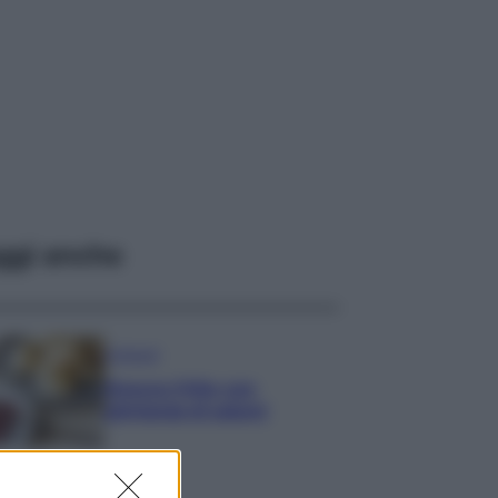
ggi anche
Antipasti
Gnocco fritto con
ghirlanda di salumi