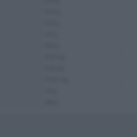
8.28 g
10.51 g
3.25 g
1.41 g
4.92 g
27.81 mg
0.49 mg
277.07 mg
1.14 g
1.88 g