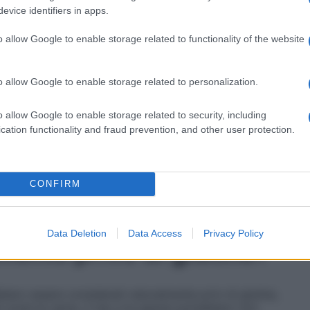
evice identifiers in apps.
eta rigorosamente senza glutine.
o allow Google to enable storage related to functionality of the website
ad un celiaco?
o allow Google to enable storage related to personalization.
 contaminati e il rischio di contaminazione crociata, i
ente adatti ai celiaci. Tuttavia, per coloro che
o allow Google to enable storage related to security, including
ale, ci sono alcune opzioni disponibili. È possibile
cation functionality and fraud prevention, and other user protection.
dienti certificati senza glutine e assicurandosi che
taminazioni. Inoltre, sia il riso che la carne, se
 punto di partenza ideale per una versione gluten-
rche potrebbero offrire versioni preconfezionate di
CONFIRM
 consigliabile leggere attentamente le etichette e
ffettuare un acquisto.
Data Deletion
Data Access
Privacy Policy
mente privo di glutine?
bero essere considerati naturalmente privi di glutine,
i come la carne, il riso e le spezie potrebbero non