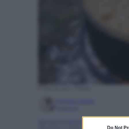
Photo by byrev – Pixabay
Filomena Spisso
Foodblogger
Informazioni Nutrizionali
Lettura: 5 minuti
Do Not Pr