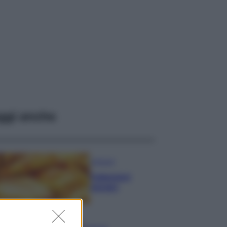
ggi anche
Antipasti
Calascioni
ciociari