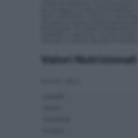
un’opzione versatile e ricca di proteine in
per chi segue una dieta priva di glutine, i
senza considerare il rischio di contaminazi
attraverso processi di trasformazione ind
senza glutine. Gli alimenti inizialmente pri
cautelative e opportuni controlli a livel
sicuri per il consumo da parte di individui 
Valori Nutrizionali
Porzione:
Quantità
Calorie
Carboidrati
Proteine