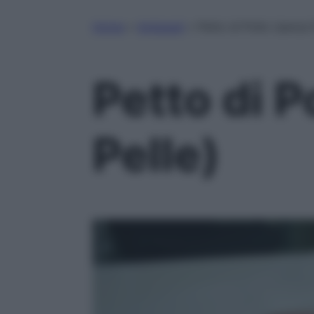
Home
»
Antipasti
»
Petto di Pollo (senza 
Petto di P
Pelle)