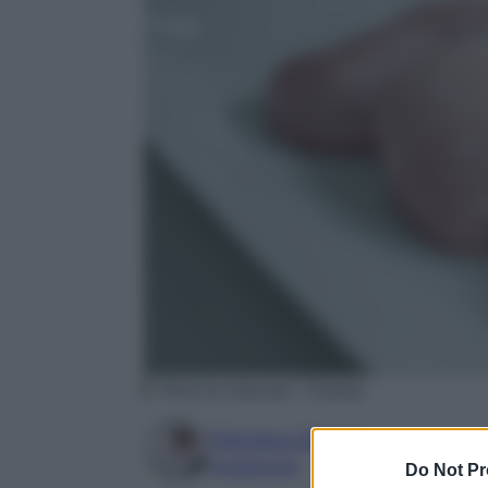
Photo by kakyusei – Pixabay
Filomena Spisso
Foodblogger
Do Not Pr