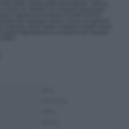
 molte diete, inclusa quella senza glutine. Tuttavia,
l concetto di ‘naturale’ non è sempre rassicurante
one. Il glutine può introdursi nel petto di pollo
ustriale che impiegano farine o aromi non garantiti
vi di glutine, come il pollo, richiedono quindi misure
lo di approvvigionamento e produzione per rimanere
celiaci.
100 g
241.02 kcal
9.99 g
25.75 g