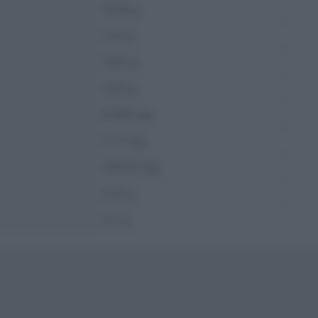
10.18 g
2.15 g
3.02 g
4.23 g
67.98 mg
0.71 mg
233.81 mg
0.31 g
0.2 g