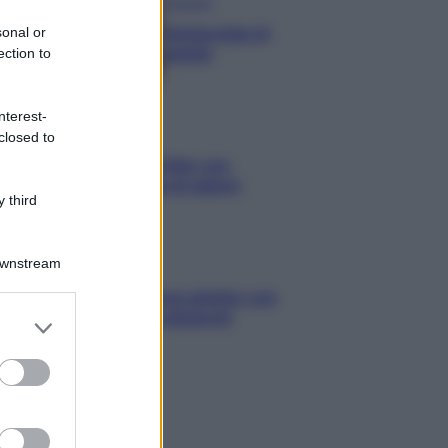
Antipasti
Schiacciata di
sonal or
patate
ection to
nterest-
Antipasti
closed to
Gnocco fritto con
ghirlanda di salumi
 third
Downstream
Primi
Spaghetti senza glutine con
mortadella e pistacchi
er and store
to grant or
ed purposes