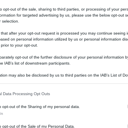
to opt-out of the sale, sharing to third parties, or processing of your per
formation for targeted advertising by us, please use the below opt-out s
 selection.
 that after your opt-out request is processed you may continue seeing i
ased on personal information utilized by us or personal information dis
 prior to your opt-out.
rately opt-out of the further disclosure of your personal information by
he IAB’s list of downstream participants.
tion may also be disclosed by us to third parties on the IAB’s List of 
 that may further disclose it to other third parties.
 that this website/app uses one or more Google services and may gath
l Data Processing Opt Outs
including but not limited to your visit or usage behaviour. You may click 
 to Google and its third-party tags to use your data for below specifi
o opt-out of the Sharing of my personal data.
ogle consent section.
In
o opt-out of the Sale of my Personal Data.