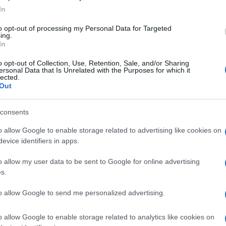
In
to opt-out of processing my Personal Data for Targeted
ing.
 che può causare gravi disagi a chi ne soffre,
In
nze nutrizionali. Una delle sfide principali per chi è
 da celiachia, è evitare la contaminazione incrociata;
o opt-out of Collection, Use, Retention, Sale, and/or Sharing
ine possono acquisire glutine durante la produzione o
ersonal Data that Is Unrelated with the Purposes for which it
za pelle, sebbene non contenga glutine naturalmente,
lected.
Out
preparato o confezionato in ambienti non sicuri per
si con produttori che utilizzano glutine.
consents
gluten free?
o allow Google to enable storage related to advertising like cookies on
evice identifiers in apps.
lmente considerato un alimento privo di glutine.
o allow my user data to be sent to Google for online advertising
 contengono glutine. Tuttavia, il rischio esiste
s.
confezionato. In particolare, le fasi che implicano
e o infarinature, possono aggiungere glutine se non
to allow Google to send me personalized advertising.
ee’. Inoltre, la questione della contaminazione
è tagliato o confezionato in uno stabilimento che
o allow Google to enable storage related to analytics like cookies on
un potenziale rischio che piccole quantità di glutine