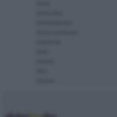
Grassi
Grassi saturi
Grassi polinsaturi
Grassi monoinsaturi
Colesterolo
Sodio
Potassio
Fibre
Zuccheri