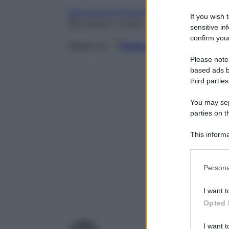
Informazioni Nutrizionali
If you wish 
Lettura: 5 minuti
sensitive in
confirm your
Fonti preferite
Seguici su
Please note
based ads b
third parties
You may sepa
parties on t
This informa
Participants
Please note
Persona
information 
deny consent
I want t
in below Go
Opted 
I want t