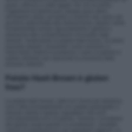
grano, nell’orzo e nella segale. Per chi ne soffre,
l’ingestione di glutine può causare gravi danni
all’intestino tenue, portando a sintomi che vanno dal
gonfiore addominale alla malnutrizione. Questo rende
fondamentale evitare rigorosamente il glutine e
attenzione alle contaminazioni incrociate negli
alimenti. Analizzando le patate hash brown, un piatto
popolare spesso consumato come contorno, è
importante chiarire la presenza o meno di glutine in
questo alimento per assicurare la sicurezza delle
persone celiache.
Patate Hash Brown è gluten
free?
Le patate hash brown, nella loro forma più semplice,
sono fatte principalmente con patate grattugiate e
talvolta cipolle e spezie, ingredienti che sono
intrinsecamente privi di glutine. Tuttavia, il problema
del glutine sorge quando si considerano i possibili
metodi di preparazione e gli ingredienti aggiunti. La