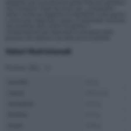
designato per la produzione gluten free può garantire
che il prodotto finale sia sicuro per i consumatori
celiaci. Anche se l’aggiunta di ingredienti come spezie
o aromi può migliorare il gusto, è essenziale verificare
che anch’essi siano esenti da glutine o
contaminazione per assicurare la sicurezza delle
persone che seguono una dieta priva di glutine.
Valori Nutrizionali
Porzione:
Quantità
100 g
Calorie
216.3 kcal
Carboidrati
23.11 g
Proteine
2.79 g
Grassi
13.19 g