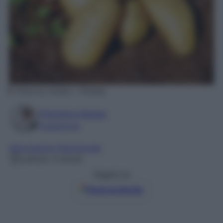
Photo by Couleur – Pixabay
Filomena Spisso
Foodblogger
Informazioni Nutrizionali
Lettura: 4 minuti
Seguici su
Fonti preferite