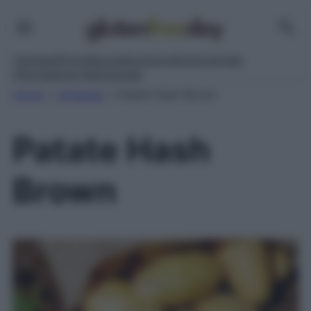
Antipasti
Primi
Secondi
Contorni
Dolci
Lievitati
Informazioni Nutrizionali
Home
»
Antipasti
»
Patate Hash Brown
Patate Hash
Brown