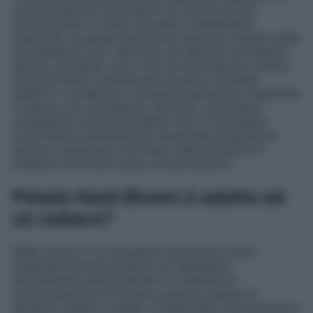
contaminazione incrociata è un rischio da non
sottovalutare. In molti ristoranti e stabilimenti
industriali, le patate hash brown possono essere cotte
nel medesimo olio utilizzato per alimenti contenenti
glutine, portando così a una contaminazione. Inoltre,
alcuni prodotti confezionati possono includere
additivi o condimenti contenenti glutine per migliorare
il sapore e la consistenza. Pertanto, per essere
considerate veramente gluten free, è necessario
controllare le etichette per l’eventuale presenza di
glutine e assicurarsi che siano state prodotte in
ambienti certificati senza contaminazioni.
Patate Hash Brown è adatto ad
un celiaco?
Nella misura in cui le patate hash brown siano
preparate esclusivamente con ingredienti
naturalmente senza glutine e in assenza di
contaminazione incrociata, possono essere un
alimento adatto ai celiaci. È essenziale che le persone