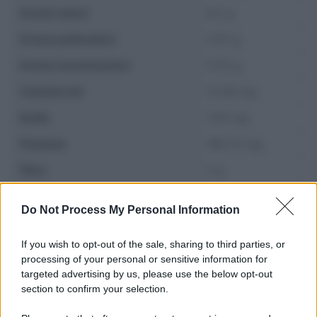
Grassi saturi
6.2 g
Grassi polinsaturi
0.67 g
Grassi monoinsaturi
5.53 g
Colesterolo
13.39 mg
Sodio
1.05 mg
Potassio
382.13 mg
Fibre
0 g
Zuccheri
0 g
Do Not Process My Personal Information
If you wish to opt-out of the sale, sharing to third parties, or
processing of your personal or sensitive information for
targeted advertising by us, please use the below opt-out
section to confirm your selection.