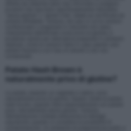
affette da celiachia siano ben informate e scelgano
prodotti che riportano specificatamente l’etichetta
“senza glutine” o “gluten free”, ideale se certificata da
un’ente affidabile. Tuttavia, nel caso in cui le versioni
confezionate o preparate in ristoranti non siano
chiaramente identificate come prive di glutine, è
prudente optare per alternative preparate in ambienti
dedicati, come le versioni fatte in casa usando solo
patate fresche e con l’uso di utensili e olio non
contaminati.
Patate Hash Brown è
naturalmente privo di glutine?
Le patate, essendo un vegetale a radice, sono
naturalmente prive di glutine. Questo rende le patate
hash brown, quando fatte essenzialmente con patate
pure, naturalmente senza glutine. Tuttavia,
l’alimentazione richiede attenzione ai dettagli,
soprattutto quando si considera la possibilità di
contaminazione. Un ambiente di preparazione pulito e