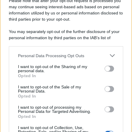
Please note that after your opt-out request is processed you
may continue seeing interest-based ads based on personal
information utilized by us or personal information disclosed to
third parties prior to your opt-out.
You may separately opt-out of the further disclosure of your
personal information by third parties on the IAB’s list of
Leggi anche
downstream participants.
Personal Data Processing Opt Outs
This information may also be disclosed by us to third parties
on the IAB’s List of Downstream Participants that may further
I want to opt-out of the Sharing of my
disclose it to other third parties.
Antipasti
personal data.
Opted In
Calascioni
Please note that this website/app uses one or more Google
ciociari
services and may gather and store information including but
I want to opt-out of the Sale of my
Personal Data.
not limited to your visit or usage behaviour. You may click to
Opted In
grant or deny consent to Google and its third-party tags to
use your data for below specified purposes in below Google
I want to opt-out of processing my
Antipasti
consent section.
Personal Data for Targeted Advertising.
Opted In
Schiacciata di
patate
I want to opt-out of Collection, Use,
Retention, Sale, and/or Sharing of my