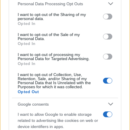
Personal Data Processing Opt Outs
This information may also be disclosed by us to third parties
on the IAB’s List of Downstream Participants that may further
I want to opt-out of the Sharing of my
disclose it to other third parties.
Antipasti
personal data.
Opted In
Gnocco fritto con ghirlanda
Please note that this website/app uses one or more Google
di salumi
services and may gather and store information including but
I want to opt-out of the Sale of my
Personal Data.
not limited to your visit or usage behaviour. You may click to
Opted In
grant or deny consent to Google and its third-party tags to
use your data for below specified purposes in below Google
I want to opt-out of processing my
Primi
consent section.
Personal Data for Targeted Advertising.
Opted In
Spaghetti senza glutine con
mortadella e pistacchi
I want to opt-out of Collection, Use,
Retention, Sale, and/or Sharing of my
Personal Data that Is Unrelated with the
Purposes for which it was collected.
Opted Out
Dolci
Crostatine al cioccolato e
Google consents
caramello gluten free
I want to allow Google to enable storage
related to advertising like cookies on web or
device identifiers in apps.