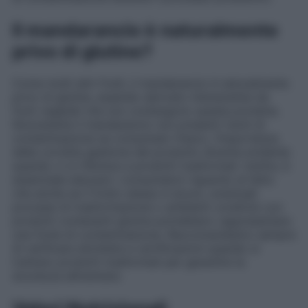
Il mandarancio è naturalmente
privo di glutine?
Come molti altri frutti, il mandarancio è naturalmente
privo di glutine, essendo derivato interamente da
fonti vegetali che non contengono questa proteina.
Nonostante il mandarancio non presenti rischi di
contaminazione se consumato fresco, l’importanza
della corretta gestione del prodotto diventa evidente
quando ci si riferisce a prodotti trasformati. Inoltre, è
essenziale educare i consumatori riguardo al fatto
che anche se il frutto stesso è sicuro, eventuali
processi di trasformazione o ambienti condivisi con
prodotti contenenti glutine potrebbero rappresentare
una fonte di contaminazione. Raccomandiamo sempre
di verificare etichette e certificazioni quando si
trattano prodotti trasformati per garantire la
sicurezza alimentare.