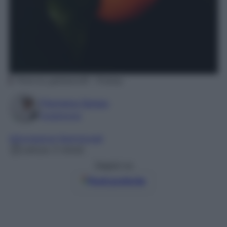
Photo by gabbiano48 – Pixabay
Filomena Spisso
Foodblogger
Informazioni Nutrizionali
Lettura: 5 minuti
Seguici su
Fonti preferite