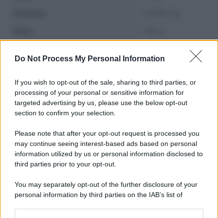
Potassio
170.98 mg
Fibre
1.86 g
Zuccheri
10.9 g
Do Not Process My Personal Information
If you wish to opt-out of the sale, sharing to third parties, or
processing of your personal or sensitive information for
targeted advertising by us, please use the below opt-out
section to confirm your selection.
Please note that after your opt-out request is processed you
may continue seeing interest-based ads based on personal
information utilized by us or personal information disclosed to
third parties prior to your opt-out.
You may separately opt-out of the further disclosure of your
personal information by third parties on the IAB’s list of
Leggi anche
downstream participants.