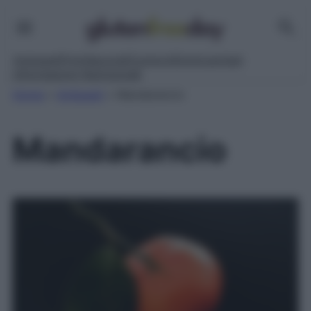
Antipasti
Primi
Secondi
Contorni
Dolci
Lievitati
Informazioni Nutrizionali
Home
»
Antipasti
»
Mandarancio
Mandarancio