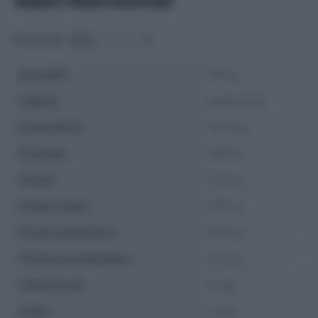
Valori Nutrizionali
Porzione:
Quantità
100 g
Calorie
54.59 kcal
Carboidrati
13.73 g
Proteine
0.84 g
Grassi
0.32 g
Grassi saturi
0.05 g
Grassi polinsaturi
0.08 g
Grassi monoinsaturi
0.07 g
Colesterolo
0 mg
Sodio
0 mg