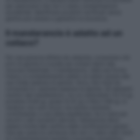
per assicurarsi che non ci siano contaminazioni
accidentali. Identificare prodotti certificati senza
glutine può aiutare a garantire la sicurezza.
Il mandarancio è adatto ad un
celiaco?
Per una persona affetta da celiachia, consumare cibi
privi di glutine è cruciale per evitare danni alla
mucosa intestinale. Il mandarancio, nella sua forma
fresca, è completamente adatto ai celiaci grazie alla
sua totale assenza di glutine. Sorry, this must be
corrected to:
assoluta assenza
di glutine. Gli elementi
nutritivi del mandarancio, tra cui carboidrati (13.73 g),
proteine (0.84 g), grassi (0.32 g) e fibre (1.86 g), lo
rendono non solo sicuro ma anche nutriente,
contribuendo a una dieta equilibrata. Se si opta per
succhi o altri prodotti derivati, l’attenzione deve
essere rivolta alla verifica delle certificazioni gluten-
free per avere la certezza che non ci siano stati rischi
di contaminazione durante il processo produttivo.