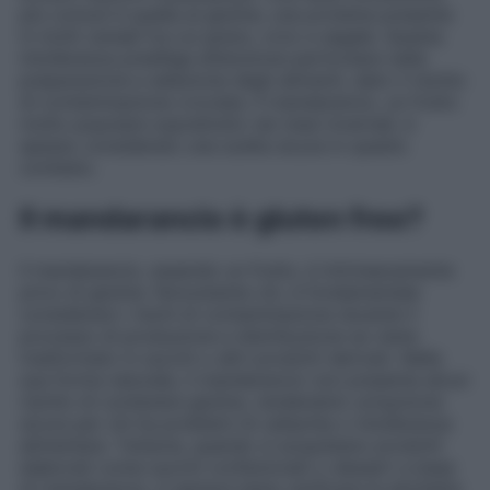
più comuni è quella al glutine, una proteina presente
in molti cereali tra cui grano, orzo e segale. Questa
intolleranza predilige attenzione particolare nella
preparazione e selezione degli alimenti, dato il rischio
di contaminazione crociata. Il mandarancio, un frutto
molto popolare soprattutto nei mesi invernali, è
spesso considerato una scelta sicura in questo
contesto.
Il mandarancio è gluten free?
Il mandarancio, essendo un frutto, è intrinsecamente
privo di glutine. Nonostante ciò, è fondamentale
considerare i rischi di contaminazione durante il
processo di produzione e distribuzione se viene
trasformato in succhi o altri prodotti derivati. Nella
sua forma naturale, il mandarancio non presenta alcun
rischio di contenere glutine, rendendolo un’opzione
sicura per chi ha problemi di celiachia o intolleranza
alimentare. Tuttavia, quando si acquistano prodotti
elaborati come succhi confezionati o dessert a base
di mandarancio, è sempre bene verificare le etichette