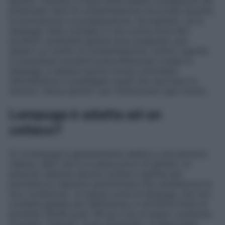
glutine. Tuttavia, è importante essere consapevoli dei
potenziali rischi di contaminazione incrociata durante
la lavorazione e la preparazione. Ad esempio, se la
lampuga viene cucinata in una cucina dove altri
prodotti contenenti glutine sono preparati, può
esserci un rischio di contaminazione. Inoltre, quando
si acquistano prodotti preconfezionati a base di
lampuga, è sempre buona norma controllare
l’etichettatura e prediligere quelli che riportano la
dicitura “senza glutine” per minimizzare ogni rischio.
Lampuga è adatta ad un
celiaco?
Sì, la lampuga è generalmente adatta a una persona
celiaca, dato che è un pesce privo di glutine. Le
persone celiache devono evitare il glutine per
prevenire la reazione autoimmune che caratterizza la
loro condizione. Un pesce come la lampuga, che non
contiene glutine per definizione, è un’ottima fonte di
proteine (19.06 g per 100 g) e ha un basso contenuto
di grassi. Tuttavia, come accennato, è importante