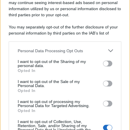
may continue seeing interest-based ads based on personal
information utilized by us or personal information disclosed to
third parties prior to your opt-out.
You may separately opt-out of the further disclosure of your
personal information by third parties on the IAB’s list of
Leggi anche
downstream participants.
Personal Data Processing Opt Outs
This information may also be disclosed by us to third parties
on the IAB’s List of Downstream Participants that may further
I want to opt-out of the Sharing of my
disclose it to other third parties.
Antipasti
personal data.
Opted In
Calascioni
Please note that this website/app uses one or more Google
ciociari
services and may gather and store information including but
I want to opt-out of the Sale of my
Personal Data.
not limited to your visit or usage behaviour. You may click to
Opted In
grant or deny consent to Google and its third-party tags to
use your data for below specified purposes in below Google
I want to opt-out of processing my
Antipasti
consent section.
Personal Data for Targeted Advertising.
Opted In
Schiacciata di
patate
I want to opt-out of Collection, Use,
Retention, Sale, and/or Sharing of my
Personal Data that Is Unrelated with the