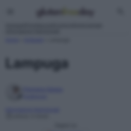
Antipasti
Primi
Secondi
Contorni
Dolci
Lievitati
Informazioni Nutrizionali
Home
»
Antipasti
»
Lampuga
Lampuga
Filomena Spisso
Foodblogger
Informazioni Nutrizionali
Lettura: 4 minuti
Seguici su