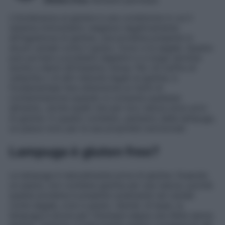
L’intolleranza al glutine è una condizione in cui il
sistema immunitario reagisce negativamente
all’ingestione di glutine, una proteina presente in
alcuni cereali come il grano, l’orzo e la segale. Questo
può portare a problemi digestivi e a lungo termine
anche a danni all’intestino tenue. Per chi soffre di
celiachia o di altri disturbi legati al glutine, è
fondamentale fare attenzione ai rischi di
contaminazione quando si consuma qualsiasi
alimento, anche quelli che per loro natura sono privi
di glutine. In questo contesto, parliamo della lampuga,
un pesce noto per le sue proprietà nutrizionali.
Lampuga è gluten free?
La lampuga è naturalmente priva di glutine. Essendo
un pesce, non contiene glutine per sua natura, poiché
questa proteina è presente solamente nei cereali
come segale, orzo e grano. Quindi, di base, la
lampuga è sicura per chiunque segua una dieta senza