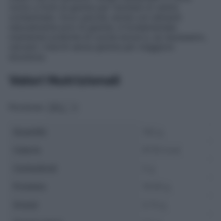
vicino a fonti di glutine per rischiare di venire
contaminato. Ecco perché, anche con alimenti
naturalmente privi di glutine, è fondamentale
mantenere pratiche di cucina sicure e, se necessario,
cercare i marchi senza glutine per maggiore
sicurezza.
Valori Nutrizionali
Porzione:
Quantità
100 g
Calorie
87.55 kcal
Carboidrati
0 g
Proteine
19.06 g
Grassi
0.73 g