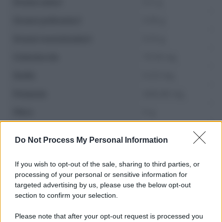
Grassi saturi
0.2 g
Grassi polinsaturi
0.18 g
Grassi monoinsaturi
0.13 g
Colesterolo
75.19 mg
Sodio
0.23 mg
Potassio
428.48 mg
Fibre
0 g
Zuccheri
0 g
Do Not Process My Personal Information
If you wish to opt-out of the sale, sharing to third parties, or
processing of your personal or sensitive information for
targeted advertising by us, please use the below opt-out
section to confirm your selection.
Please note that after your opt-out request is processed you