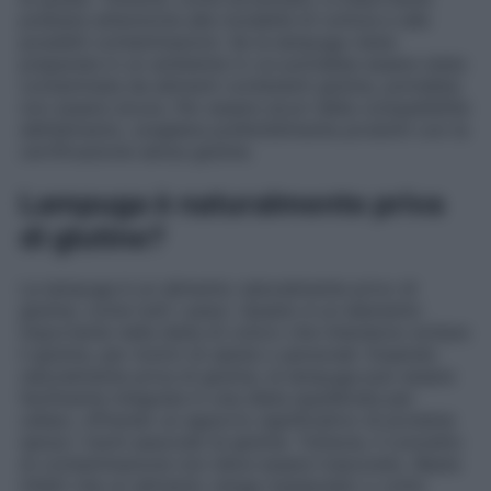
prestare attenzione alle modalità di cottura e alle
possibili contaminazioni. Se la lampuga viene
preparata in un ambiente in cui potrebbe essere stata
contaminata da alimenti contenenti glutine, potrebbe
non essere sicura. Per essere sicuri della compatibilità
dell’alimento, scegliere preferibilmente prodotti con la
certificazione senza glutine.
Lampuga è naturalmente priva
di glutine?
La lampuga è un alimento naturalmente privo di
glutine, come tutti i pesci. Questo è un elemento
importante nella dieta di coloro che intendono evitare
il glutine, per motivi di salute o personali. Essendo
naturalmente priva di glutine, la lampuga può essere
facilmente integrata in una dieta equilibrata per
celiaci, offrendo un apporto significativo di proteine
senza i rischi associati al glutine. Tuttavia, il concetto
di contaminazione non deve essere trascurato. Basta
infatti che un alimento venga manipolato o cotto