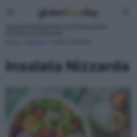
Antipasti
Primi
Secondi
Contorni
Dolci
Lievitati
Informazioni Nutrizionali
Home
»
Antipasti
»
Insalata Nizzarda
Insalata Nizzarda