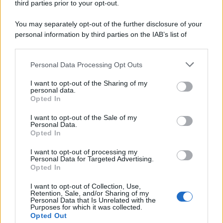
third parties prior to your opt-out.
You may separately opt-out of the further disclosure of your
personal information by third parties on the IAB’s list of
Leggi anche
downstream participants.
Personal Data Processing Opt Outs
This information may also be disclosed by us to third parties
on the IAB’s List of Downstream Participants that may further
I want to opt-out of the Sharing of my
disclose it to other third parties.
Antipasti
personal data.
Opted In
Calascioni
Please note that this website/app uses one or more Google
ciociari
services and may gather and store information including but
I want to opt-out of the Sale of my
Personal Data.
not limited to your visit or usage behaviour. You may click to
Opted In
grant or deny consent to Google and its third-party tags to
use your data for below specified purposes in below Google
I want to opt-out of processing my
Antipasti
consent section.
Personal Data for Targeted Advertising.
Opted In
Schiacciata di
patate
I want to opt-out of Collection, Use,
Retention, Sale, and/or Sharing of my
Personal Data that Is Unrelated with the
Purposes for which it was collected.
Opted Out
Antipasti