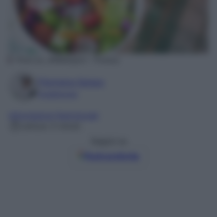
Photo by JillWellington – Pixabay
Filomena Spisso
Foodblogger
Informazioni Nutrizionali
Lettura: 5 minuti
Seguici su
Fonti preferite