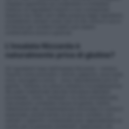
chiedere specifiche sul condimento e richiedere
l’utilizzo di ingredienti freschi e non contaminati.
Qualora non siate certi della purezza degli ingredienti,
considerare varianti come l’uso di olio d’oliva e succo
di limone per condire il piatto può essere
un’alternativa sicura e gustosa.
L’insalata Nizzarda è
naturalmente priva di glutine?
Gli ingredienti base dell’insalata Nizzarda – verdure
fresche come pomodori, cetrioli, peperoni, uova sode,
olive, acciughe e tonno – sono naturalmente privi di
glutine. Tuttavia, la cultura culinaria e la preparazione
dei piatti tradizionali talvolta introduce elementi
processati, come i sottaceti o le olive aromatizzate,
che possono contenere tracce di glutine. Inoltre,
l’attenzione alla contaminazione incrociata in cucina è
essenziale, poiché anche un piccolo contatto con
utensili o superfici contaminate può rappresentare un
rischio per le persone intolleranti. Assicurarsi che