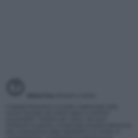
Gluten free
Alimenti a rischio
L’insalata Nizzarda è un piatto tradizionale della
cucina francese che unisce sapori e nutrienti
sorprendenti. Tuttavia, per coloro che sono
intolleranti al glutine, è essenziale prestare attenzione
alla composizione degli ingredienti e al rischio di
contaminazione. L’intolleranza al glutine è una