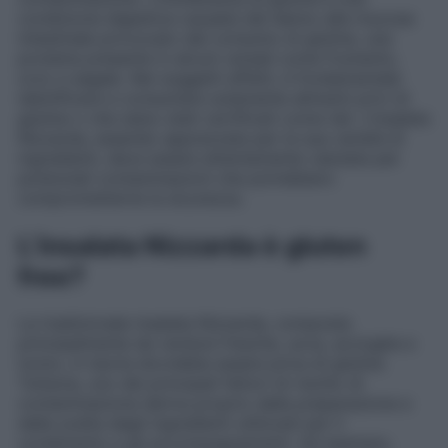
condizione digestiva causata dal danno alla mucosa
intestinale provocato dal consumo di glutine, una
proteina presente in alcuni cereali come frumento,
orzo e segale. Nei soggetti affetti, è fondamentale
identificare e consumare solamente alimenti privi di
glutine o che siano stati certificati come tali. L’insalata
Nizzarda, essendo apprezzata per la sua varietà di
ingredienti, deve essere attentamente valutata per
potenziali contaminazioni che potrebbero
comprometterne la sicurezza.
L’insalata Nizzarda è gluten
free?
La tradizionale insalata Nizzarda, composta
principalmente da verdure fresche, uova, acciughe e
tonno, in teoria dovrebbe essere priva di glutine.
Tuttavia, uno dei principali fattori di rischio di
contaminazione deriva proprio dalla preparazione e
dalla scelta degli ingredienti utilizzati per il
condimento e gli accompagnamenti. Ad esempio,