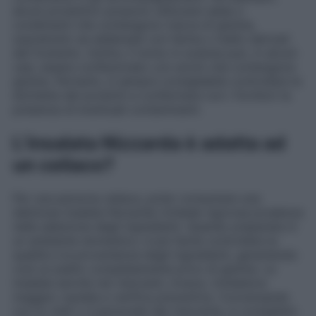
alcuni produttori possono utilizzare salse o
condimenti che contengono tracce di glutine,
soprattutto se addensati con farina o malto derivati
dal frumento. Inoltre, il tonno in scatola può, in alcuni
casi, essere confezionato con aromi che contengono
glutine. Pertanto, è sempre consigliabile controllare le
etichette dei prodotti e confermare con i fornitori la
presenza di eventuali contaminanti.
L’insalata Nizzarda è adatta ad
un celiaco?
Per una persona celiaca, poter consumare una
deliziosa insalata Nizzarda richiede rigorosa prudenza
nella selezione degli ingredienti. Quando preparata in
un ambiente domestico, è più facile controllare la
qualità e la provenienza degli ingredienti, garantendo
così un piatto completamente privo di glutine. Le
insalate servite nei ristoranti, invece, richiedono
maggior cautela e verifica preventiva. Conversando
con lo chef o il personale del ristorante, è consigliato