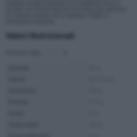
l’insalata venga preparata in un ambiente sicuro e
protetto da contaminazioni è la chiave per garantire
un consumo sereno ad un pubblico celiaco o
intollerante al glutine.
Valori Nutrizionali
Porzione:
Quantità
100 g
Calorie
128.75 kcal
Carboidrati
3.65 g
Proteine
11.77 g
Grassi
7.5 g
Grassi saturi
1.45 g
Grassi polinsaturi
1.5 g