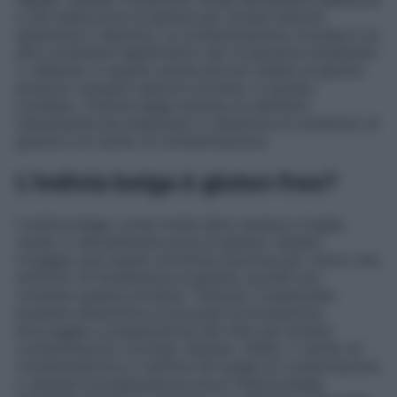
a una dieta priva di glutine per evitare sintomi
spiacevoli e dannosi. La contaminazione crociata è un
altro problema significativo per le persone intolleranti
o celiache, in quanto anche piccoli residui di glutine
possono causare reazioni avverse. In questo
contesto, l’indivia belga diventa un alimento
interessante da analizzare in relazione al contenuto di
glutine e al rischio di contaminazione.
L’indivia belga è gluten free?
L’indivia belga, come molte altre verdure a foglia
verde, è naturalmente priva di glutine. Questo
ortaggio può essere un’ottima opzione per coloro che
soffrono di intolleranza al glutine, poiché non
contiene questa proteina. Tuttavia, è essenziale
prestare attenzione ai processi di produzione,
stoccaggio e preparazione del cibo per evitare
contaminazioni crociate. Spesso, infatti, il rischio di
contaminazione si verifica nei luoghi di conservazione
o durante la preparazione dove l’indivia belga