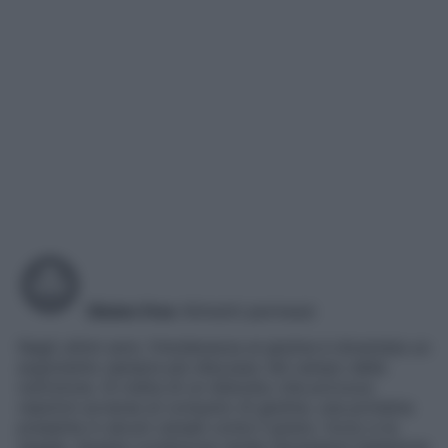
Gluten free
Alimenti permessi
Negli ultimi anni, l’intolleranza al glutine è diventata un
argomento sempre più discusso nel campo della
nutrizione. Si tratta di un disturbo che provoca
reazioni avverse al consumo di glutine, una proteina
presente in alcuni cereali come il grano, l’orzo e la
segale. Questa condizione rende necessaria l’adesione