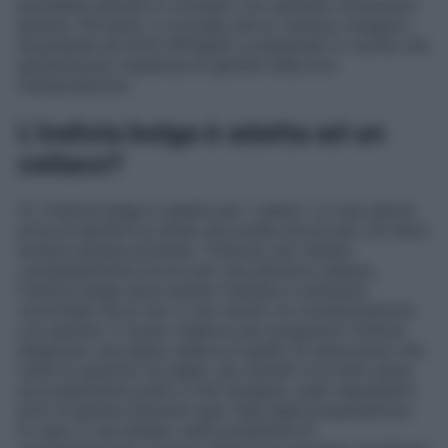
potrebbe entrare in contatto con alimenti contenenti
glutine. Pertanto, è cruciale che le verdure vengano
acquistate da fonti affidabili e preparate in cucine che
garantiscano l’assenza di glutine nella loro
manipolazione.
L’indivia belga è adatta ad un
celiaco?
Sì, l’indivia belga è adatta per i celiaci. La sua natura
priva di glutine la rende una scelta sicura per chi deve
evitare questa proteina. Tuttavia, per essere
completamente sicura per una persona celiaca,
l’indivia belga deve essere trattata in ambienti
controllati dove non ci sia rischio di contaminazione
con glutine. Il modo migliore per preparare l’indivia
belga per una dieta celiaca è quello di assicurarsi che
tutte le superfici di taglio, gli utensili e le mani siano
accuratamente puliti e che vengano usati ingredienti
privi di glutine durante ogni fase della preparazione.
In caso vi sia dubbio sulla possibilità di