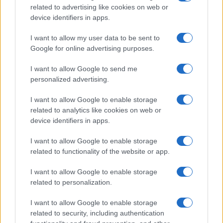
related to advertising like cookies on web or
device identifiers in apps.
Antipasti
I want to allow my user data to be sent to
Flan di cavolfiore e
Google for online advertising purposes.
pancetta
I want to allow Google to send me
personalized advertising.
I want to allow Google to enable storage
related to analytics like cookies on web or
device identifiers in apps.
I want to allow Google to enable storage
related to functionality of the website or app.
Glutenfreeday.it
I want to allow Google to enable storage
Le informazioni presenti su www.glutenfreeday.it
related to personalization.
sono a scopo informativo e non sostituiscono il
parere di un medico o di un professionista sanitario.
I want to allow Google to enable storage
Per diagnosi o trattamenti, consultare uno specialista
related to security, including authentication
qualificato.