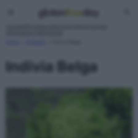
Antipasti
Primi
Secondi
Contorni
Dolci
Lievitati
Informazioni Nutrizionali
Home
»
Antipasti
»
Indivia Belga
Indivia Belga