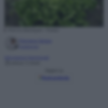
Photo by Elsemargriet – Pixabay
Filomena Spisso
Foodblogger
Informazioni Nutrizionali
Lettura: 5 minuti
Seguici su
Fonti preferite