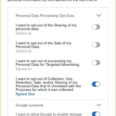
Leggi anche
downstream participants.
Personal Data Processing Opt Outs
This information may also be disclosed by us to third parties
on the IAB’s List of Downstream Participants that may further
I want to opt-out of the Sharing of my
disclose it to other third parties.
Antipasti
personal data.
Opted In
Gnocco fritto con ghirlanda
Please note that this website/app uses one or more Google
di salumi
services and may gather and store information including but
I want to opt-out of the Sale of my
Personal Data.
not limited to your visit or usage behaviour. You may click to
Opted In
grant or deny consent to Google and its third-party tags to
use your data for below specified purposes in below Google
I want to opt-out of processing my
Primi
consent section.
Personal Data for Targeted Advertising.
Opted In
Spaghetti senza glutine con
mortadella e pistacchi
I want to opt-out of Collection, Use,
Retention, Sale, and/or Sharing of my
Personal Data that Is Unrelated with the
Purposes for which it was collected.
Opted Out
Dolci
Crostatine al cioccolato e
Google consents
caramello gluten free
I want to allow Google to enable storage