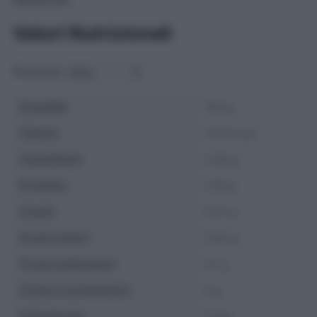
Valori Nutrizionali
Porzione:
Quantità
100 g
Calorie
17.52 kcal
Carboidrati
3.46 g
Proteine
1.29 g
Grassi
0.21 g
Grassi saturi
0.06 g
Grassi polinsaturi
0.1 g
Grassi monoinsaturi
0 g
Colesterolo
0 mg