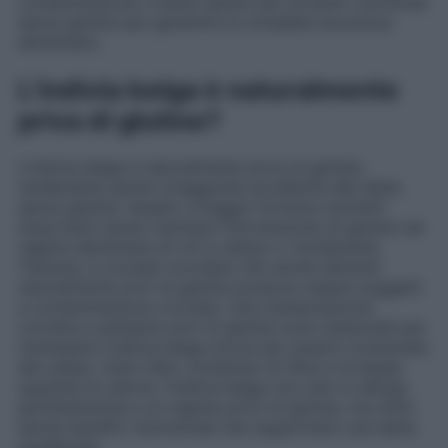
contaminazione, è bene optare per prodotti certificati
senza glutine per garantire la completa sicurezza
alimentare.
L’indivia belga è naturalmente
priva di glutine?
L’indivia belga è naturalmente priva di glutine,
rendendola quindi un’aggiunta eccellente alle diete
senza glutine. Questo ortaggio fornisce nutrienti
importanti senza rischiare l’introduzione di glutine nel
regime alimentare di chi è celiaco o intollerante.
Tuttavia, è cruciale ricordare che anche alimenti
naturalmente privi di glutine possono essere soggetti
a contaminazione crociata. Una manipolazione
corretta e ambienti privi di glutine sono essenziali per
mantenere l’indivia belga sicura per essere consumata
dai celiaci. Dato l’alto contenuto di fibre e la bassa
quantità di calorie, l’indivia belga non solo si allinea
perfettamente a un regime privo di glutine, ma offre
anche benefici nutrizionali che supportano una dieta
equilibrata.