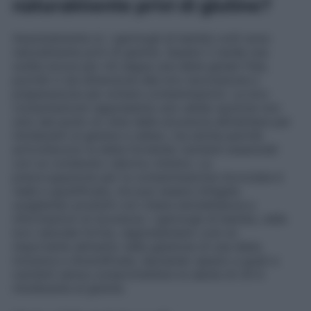
naturalmente privi di glutine?
Assolutamente sì, i germogli di bambù cotti sono
naturalmente privi di glutine. Questo li rende una
scelta sicura per chi segue una dieta gluten free,
purché vi sia attenzione alla loro lavorazione e
preparazione per evitare contaminazioni. La loro
consumazione rappresenta una valida opzione non
solo dal punto di vista della sicurezza alimentare per
intolleranti al glutine e celiaci, ma anche perché
arricchiscono la dieta fornendo nutrienti essenziali
con un contenuto calorico minimo. La
preoccupazione per la contaminazione incrociata è
reale e giustificata, ma può essere mitigata
scegliendo prodotti con chiara etichettatura e
informazioni di sicurezza. I germogli di bambù, nella
loro naturale forma, rappresentano così un
importante alimento nella gestione di una dieta
inclusiva e diversificata, lasciando spazio a gusti e
nutrienti senza compromettere la salute di chi è
intollerante al glutine.