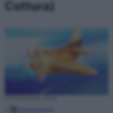
Cottura)
Photo by pixakame – Pixabay
Filomena Spisso