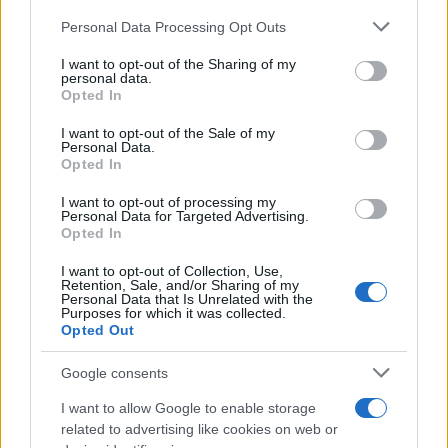
Personal Data Processing Opt Outs
This information may also be disclosed by us to third parties
on the IAB’s List of Downstream Participants that may further
I want to opt-out of the Sharing of my
disclose it to other third parties.
Lievitati
personal data.
Opted In
Focaccia con patate, fiori di zucca,
Please note that this website/app uses one or more Google
formaggio e salame di Varzi
services and may gather and store information including but
I want to opt-out of the Sale of my
Personal Data.
not limited to your visit or usage behaviour. You may click to
Opted In
grant or deny consent to Google and its third-party tags to
use your data for below specified purposes in below Google
I want to opt-out of processing my
Antipasti
consent section.
Personal Data for Targeted Advertising.
Opted In
Calascioni
ciociari
I want to opt-out of Collection, Use,
Retention, Sale, and/or Sharing of my
Personal Data that Is Unrelated with the
Purposes for which it was collected.
Opted Out
Antipasti
Schiacciata di
Google consents
patate
I want to allow Google to enable storage
related to advertising like cookies on web or