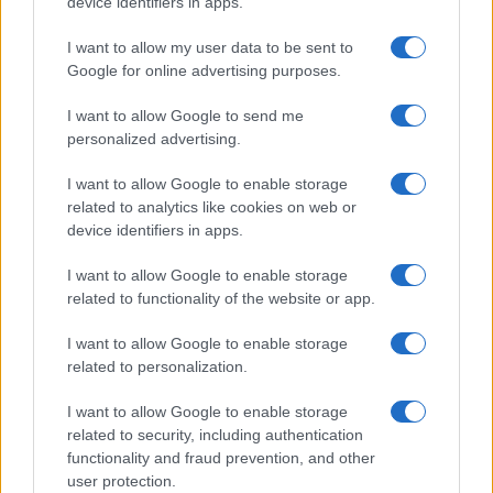
device identifiers in apps.
Antipasti
I want to allow my user data to be sent to
Gnocco fritto con ghirlanda
Google for online advertising purposes.
di salumi
I want to allow Google to send me
personalized advertising.
I want to allow Google to enable storage
related to analytics like cookies on web or
device identifiers in apps.
I want to allow Google to enable storage
related to functionality of the website or app.
Glutenfreeday.it
I want to allow Google to enable storage
Le informazioni presenti su www.glutenfreeday.it
related to personalization.
sono a scopo informativo e non sostituiscono il
parere di un medico o di un professionista sanitario.
I want to allow Google to enable storage
Per diagnosi o trattamenti, consultare uno specialista
related to security, including authentication
qualificato.
functionality and fraud prevention, and other
user protection.
Chi siamo
Redazione
Disclaimer