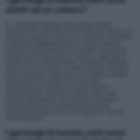
adatti ad un celiaco?
Sì, i germogli di bambù cotti possono essere
consumati con sicurezza da chi soffre di celiachia o è
sensibile al glutine, a patto che il prodotto sia gestito
e preparato adeguatamente per evitare qualsiasi
possibile contaminazione con il glutine. Essendo un
alimento con basso apporto calorico, i germogli di
bambù offrono anche benefici nutrizionali aggiuntivi
grazie al loro contenuto di fibre, proteine e minerali
come il potassio. L’importanza di scegliere prodotti
certificati privi di glutine e di controllare
l’etichettatura è cruciale per evitare rischi di
contaminazione. Qualora vi fossero dubbi sulla
purezza del prodotto, c’è l’opzione di ricorrere a
produttori noti per la produzione di alimenti
naturalmente gluten free e che rispettano rigorose
norme di igiene.
I germogli di bambù cotti sono