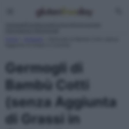
Antipasti
Primi
Secondi
Contorni
Dolci
Lievitati
Informazioni Nutrizionali
Home
»
Antipasti
»
Germogli di Bambù Cotti (senza
Aggiunta di Grassi in Cottura)
Germogli di
Bambù Cotti
(senza Aggiunta
di Grassi in