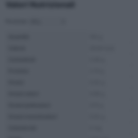
Valori Nutrizionali
Porzione:
Quantità
100 g
Calorie
28.84 kcal
Carboidrati
5.49 g
Proteine
2.74 g
Grassi
0.32 g
Grassi saturi
0.08 g
Grassi polinsaturi
0.15 g
Grassi monoinsaturi
0.02 g
Colesterolo
0 mg