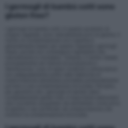
I germogli di bambù cotti sono
gluten free?
I germogli di bambù cotti, in quanto prodotto di
origine vegetale, sono naturalmente privi di glutine. Il
rischio di contaminazione con il glutine è
generalmente basso per quanto riguarda i germogli
stessi, poiché non contengono ingredienti che
naturalmente lo includano. Tuttavia, il rischio risiede
principalmente nei metodi di produzione e
distribuzione. L’uso di spazi condivisi e attrezzature
non adeguatamente pulite nelle fabbriche di
trasformazione alimentare potrebbe potenzialmente
portare a una contaminazione incrociata. Pertanto,
per garantire che i germogli di bambù siano
completamente gluten free, è importante assicurarsi
che il prodotto acquistato sia etichettato come privo
di glutine o sia certificato da un’associazione che
monitori la contaminazione incrociata.
I germogli di bambù cotti sono