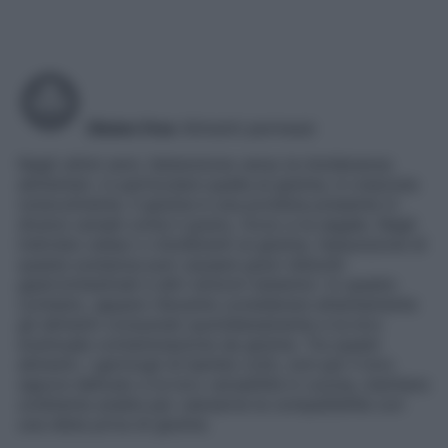
Gluten free
Alimenti permessi
Negli ultimi anni, l’attenzione verso le intolleranze
alimentari, in particolare quella al glutine, è cresciuta
notevolmente. Il glutine è una proteina presente in
diversi cereali come il grano, l’orzo e la segale. Negli
individui celiaci o intolleranti al glutine, l’assunzione di
questa sostanza può causare gravi disturbi
gastrointestinali e altri sintomi sistemici. In questo
contesto, appare rilevante considerare attentamente
gli alimenti consumati quotidianamente e la loro
eventuale contaminazione da glutine. Tra questi
alimenti, i germogli di bambù cotti, noti per il loro
sapore delicato e la loro versatilità in cucina, meritano
un’attenta analisi per valutarne la compatibilità con
una dieta priva di glutine.