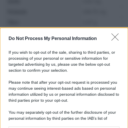
Sodio
0.62 mg
Potassio
506.76 mg
Fibre
2.37 g
Zuccheri
3.17 g
Do Not Process My Personal Information
If you wish to opt-out of the sale, sharing to third parties, or
processing of your personal or sensitive information for
targeted advertising by us, please use the below opt-out
section to confirm your selection.
Please note that after your opt-out request is processed you
may continue seeing interest-based ads based on personal
information utilized by us or personal information disclosed to
third parties prior to your opt-out.
You may separately opt-out of the further disclosure of your
personal information by third parties on the IAB’s list of
Leggi anche
downstream participants.