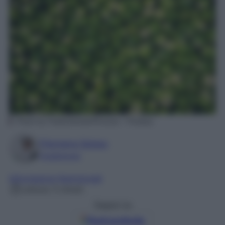
Photo by PublicDomainPictures – Pixabay
Filomena Spisso
Foodblogger
Informazioni Nutrizionali
Lettura: 5 minuti
Seguici su
Fonti preferite