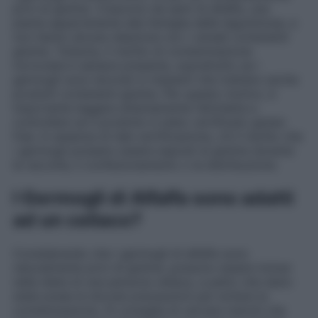
privi di glutine. Crescono da semi di alfalfa, una
pianta appartenente alla famiglia delle leguminose, e
non hanno alcuna relazione con i cereali contenenti
glutine. Tuttavia, il rischio di contaminazione
incrociata è sempre presente, soprattutto se i
germogli sono lavorati in impianti che trattano anche
prodotti contenenti glutine. Per questo motivo, è
importante leggere attentamente l’etichetta e
controllare se il prodotto è stato certificato gluten
free. In assenza di tale certificazione, c’è il rischio che
i germogli possano essere esposti al glutine durante
la raccolta, il confezionamento o la distribuzione.
I Germogli di Alfalfa sono adatti
ad un celiaco?
Considerando che i germogli di alfalfa sono
naturalmente privi di glutine, possono essere inclusi
nella dieta di una persona celiaca, a patto che siano
state prese le dovute precauzioni per evitare la
contaminazione. Si consiglia di cercare marchi che