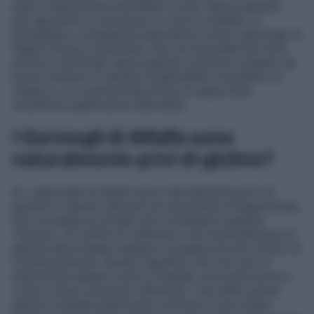
siano chiaramente etichettati come “senza glutine”
per garantire la sicurezza. In caso di dubbio, si
potrebbero considerare alternative come i germogli di
fagioli mung o lenticchie, che, se acquistati da fonti
sicure e certificati senza glutine, possono fungere da
buoni sostituti. È sempre auspicabile consultare un
medico o un nutrizionista prima di apportare
modifiche significative alla dieta.
I Germogli di Alfalfa sono
naturalmente privi di glutine?
Sì, i germogli di alfalfa sono naturalmente privi di
glutine in quanto derivati da una pianta di leguminose,
non correlata ai cereali che contengono glutine.
Tuttavia, chi soffre di celiachia o ha un’intolleranza al
glutine deve essere sempre consapevole del rischio di
contaminazione. Questo significa che non solo è
importante sapere cosa si mangia, ma anche dove e
come è stato prodotto l’alimento. Una dieta senza
glutine richiede attenzione continua e una chiara