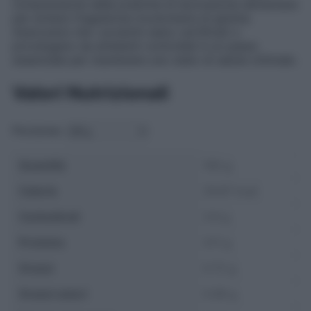
comprensione delle pratiche di lavorazione alimentare
per evitare l’ingestione involontaria di glutine.
Assicurarsi che i prodotti siano certificati o
provengano da ambienti controllati è un passo
essenziale per mantenere uno stato di salute ottimale.
Valori Nutrizionali
Porzione:
Quantità
100 g
Calorie
29.87 kcal
Carboidrati
3.9 g
Proteine
4.11 g
Grassi
0.72 g
Grassi saturi
0.08 g