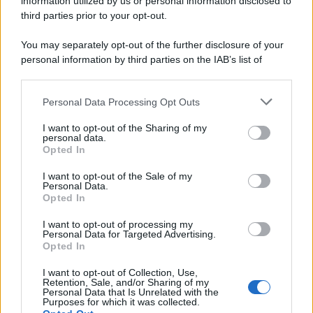
information utilized by us or personal information disclosed to
third parties prior to your opt-out.
You may separately opt-out of the further disclosure of your
personal information by third parties on the IAB’s list of
Leggi anche
downstream participants.
Personal Data Processing Opt Outs
This information may also be disclosed by us to third parties
on the IAB’s List of Downstream Participants that may further
I want to opt-out of the Sharing of my
disclose it to other third parties.
Antipasti
personal data.
Opted In
Calascioni
Please note that this website/app uses one or more Google
ciociari
services and may gather and store information including but
I want to opt-out of the Sale of my
Personal Data.
not limited to your visit or usage behaviour. You may click to
Opted In
grant or deny consent to Google and its third-party tags to
use your data for below specified purposes in below Google
I want to opt-out of processing my
Antipasti
consent section.
Personal Data for Targeted Advertising.
Opted In
Schiacciata di
patate
I want to opt-out of Collection, Use,
Retention, Sale, and/or Sharing of my
Personal Data that Is Unrelated with the
Purposes for which it was collected.