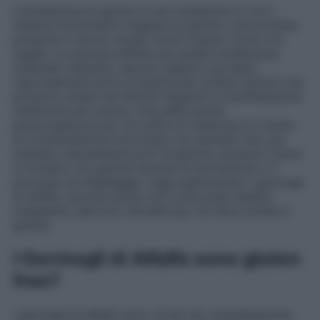
L’intolleranza al glutine è una condizione in cui il
sistema immunitario reagisce al glutine, una proteina
presente in alcuni cereali come il grano, l’orzo e la
segale. Le persone affette da questa intolleranza,
chiamata celiachia, devono seguire una dieta
rigorosamente priva di glutine per evitare sintomi che
possono variare da disturbi digestivi a manifestazioni
sistemiche più severe. Una delle grandi
preoccupazioni per chi soffre di celiachia è il rischio
di contaminazione incrociata con alimenti che, pur
essendo naturalmente privi di glutine, possono venire
a contatto con glutine durante la lavorazione o il
processo di imballaggio. Oggi esploreremo i germogli
di alfalfa, talvolta anche noti come erba medica,
indagando sulla loro idoneità per chi deve evitare il
glutine.
I Germogli di Alfalfa sono gluten
free?
I germogli di alfalfa sono, di per sé, completamente