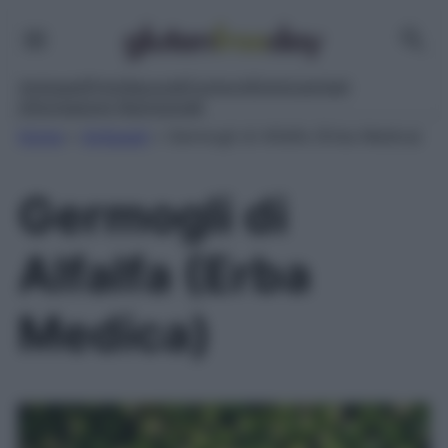
Antipasti
Primi
Secondi
Contorni
Dolci
Lievitati
Informazioni Nutrizionali
Home
»
Antipasti
»
Germogli di Alfalfa (Erba Medica)
Germogli di
Alfalfa (Erba
Medica)