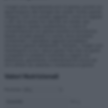
I funghi sono naturalmente privi di glutine, poiché non
appartengono alla famiglia dei cereali. Anche quando
vengono cotti con grasso aggiunto, come oli vegetali
o altri tipi di grassi non derivati da cereali, essi
mantengono questa caratteristica, a meno di
contaminazione con glutine durante la lavorazione.
Questo accade spesso in cucina, dove strumenti
contaminati o ingredienti aggiunti potrebbero
introdurre glutine nell’alimento. Pertanto, i funghi cotti
mantengono la loro natura gluten free solo se gestiti
e preparati in ambienti controllati e seguiti con
attenzione, garantendo un’alimentazione sicura per
chi è affetto da celiachia o intolleranza al glutine.
Valori Nutrizionali
Porzione:
Quantità
100 g