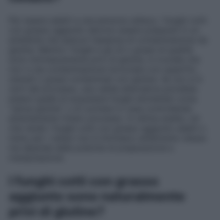
Per essere adatti a una persona celiaca, i funghi cotti
con grasso aggiunto devono essere preparati in un
ambiente che assicuri l’assenza di contaminazione da
glutine. Mentre i funghi e gli oli o grassi di qualità
sono intrinsecamente privi di glutine, è cruciale che
non ci sia contaminazione incrociata con superfici,
utensili o grassi contaminati con glutine. Se non si è
certi del processo, una valida alternativa potrebbe
essere quella di acquistare funghi etichettati come
“senza glutine” o di cucinare in casa controllando
attentamente l’intero processo. In ultima analisi, ciò
che rende i funghi cotti con grasso aggiunto adatti o
meno per i celiaci non è intrinseco all’alimento stesso
ma dipende dalle pratiche di preparazione e
manipolazione.
I funghi cotti con grasso
aggiunto sono naturalmente
privi di glutine?