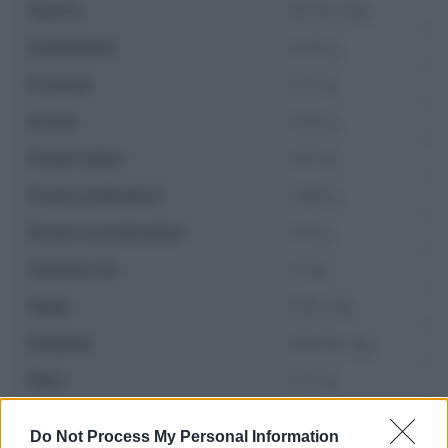
Calorie
49.44 kcal
Carboidrati
5.32 g
Proteine
2.17 g
Grassi
2.83 g
Grassi saturi
0.51 g
Grassi polinsaturi
0.88 g
Grassi monoinsaturi
1.13 g
Colesterolo
0 mg
Sodio
0.65 mg
Potassio
354.32 mg
Fibre
2.17 g
Zuccheri
2.19 g
Do Not Process My Personal Information