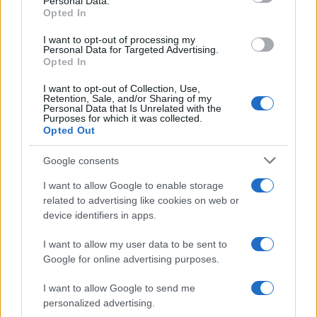
Personal Data.
not limited to your visit or usage behaviour. You may click to
Opted In
grant or deny consent to Google and its third-party tags to
use your data for below specified purposes in below Google
I want to opt-out of processing my
Primi
consent section.
Personal Data for Targeted Advertising.
Opted In
Spaghetti senza glutine con
mortadella e pistacchi
I want to opt-out of Collection, Use,
Retention, Sale, and/or Sharing of my
Personal Data that Is Unrelated with the
Purposes for which it was collected.
Opted Out
Dolci
Crostatine al cioccolato e
Google consents
caramello gluten free
I want to allow Google to enable storage
related to advertising like cookies on web or
device identifiers in apps.
Antipasti
I want to allow my user data to be sent to
Flan di cavolfiore e
Google for online advertising purposes.
pancetta
I want to allow Google to send me
personalized advertising.