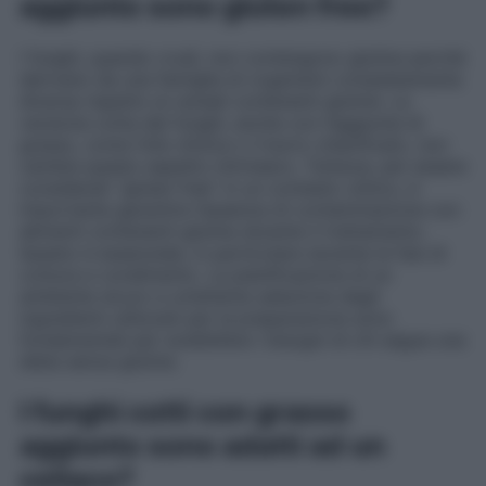
aggiunto sono gluten free?
I funghi, quando crudi, non contengono glutine perché
derivano da una famiglia di organismi completamente
diversa rispetto ai cereali contenenti glutine. La
versione cotta dei funghi, anche con l’aggiunta di
grasso, come l’olio d’oliva o il burro chiarificato, non
cambia questo aspetto intrinseco. Tuttavia, per essere
considerati “gluten free” in un contesto clinico, è
importante garantire l’assenza di contaminazione con
alimenti contenenti glutine durante il trattamento.
Questo è essenziale, in particolare durante le fasi di
cottura e condimento. La pianificazione di un
ambiente sicuro e un’attenta selezione degli
ingredienti utilizzati per la preparazione sono
fondamentali per soddisfare i bisogni di chi segue una
dieta senza glutine.
I funghi cotti con grasso
aggiunto sono adatti ad un
celiaco?