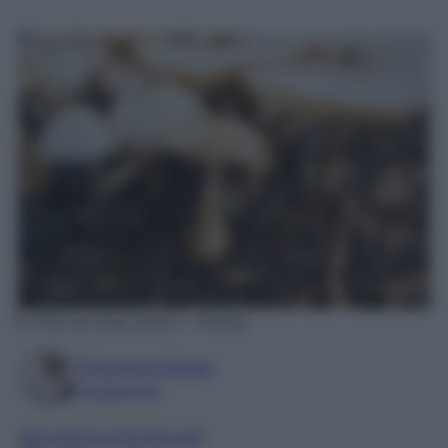
Photo by Engin_Akyurt – Pixabay
Filomena Spisso
Foodblogger
Informazioni Nutrizionali