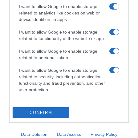
I want to allow Google to enable storage
related to analytics like cookies on web or
device identifiers in apps.
I want to allow Google to enable storage
related to functionality of the website or app.
Glutenfreeday.it
I want to allow Google to enable storage
Le informazioni presenti su www.glutenfreeday.it
related to personalization.
sono a scopo informativo e non sostituiscono il
parere di un medico o di un professionista sanitario.
I want to allow Google to enable storage
Per diagnosi o trattamenti, consultare uno specialista
related to security, including authentication
qualificato.
functionality and fraud prevention, and other
user protection.
Chi siamo
Redazione
Disclaimer
CONFIRM
© – GLUTENFREEDAY – P.IVA 04827280654
Data Deletion
Data Access
Privacy Policy