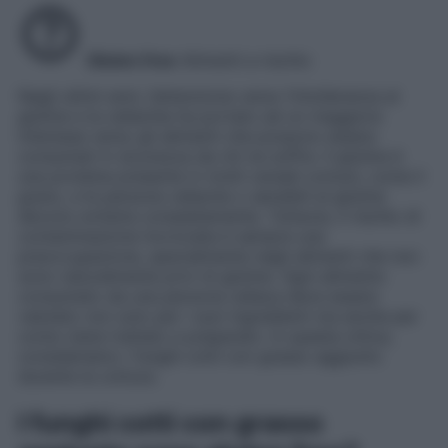
Gluten free
Alimenti a rischio
Negli ultimi anni, l’attenzione verso l’intolleranza al
glutine e la celiachia ha portato ad un maggiore
interesse verso gli alimenti che possono essere
consumati in sicurezza da chi ne soffre. Il glutine è
una proteina presente in molti cereali comuni, come il
grano, e le persone celiache o sensibili al glutine
devono evitarla completamente. Tuttavia, il rischio di
contaminazione incrociata è sempre una
preoccupazione, specialmente negli alimenti che non
sono naturalmente privi di glutine. Ogni alimento
consumato da una persona celiaca deve essere
valutato non solo per i suoi ingredienti ma anche per
come viene trattato e preparato. In questa ottica,
consideriamo i funghi cotti con grasso aggiunto
durante la cottura.
I funghi cotti con grasso