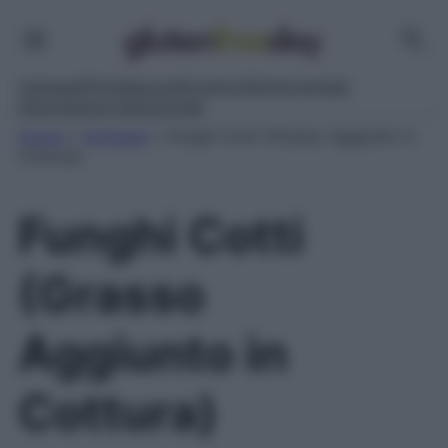
Antipasti
Primi
Secondi
Contorni
Dolci
Lievitati
Informazioni Nutrizionali
Home
»
Antipasti
»
Funghi Cotti (Grasso Aggiunto in
Cottura)
Funghi Cotti
(Grasso
Aggiunto in
Cottura)