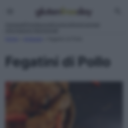
Antipasti
Primi
Secondi
Contorni
Dolci
Lievitati
Informazioni Nutrizionali
Home
»
Antipasti
»
Fegatini di Pollo
Fegatini di Pollo