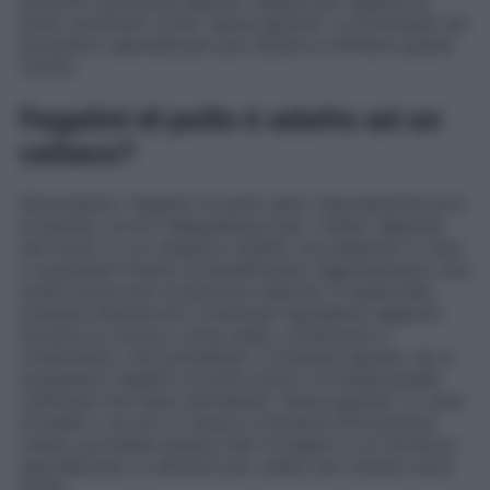
prodotti contenenti glutine. Optare per fegatini di
pollo certificati come “senza glutine” o provenienti da
produttori specializzati può aiutare a limitare questo
rischio.
Fegatini di pollo è adatto ad un
celiaco?
Nonostante i fegatini di pollo siano naturalmente privi
di glutine, la loro adeguatezza per i celiaci dipende
dal modo in cui vengono trattati. Se preparati in casa
o acquistati freschi, probabilmente rappresentano una
scelta sicura per le persone celiache. È essenziale
prestare attenzione a eventuali ingredienti aggiunti
durante la cottura, come salse, condimenti o
rivestimenti, che potrebbero contenere glutine. Se si
acquistano fegatini di pollo pronti, è fondamentale
verificare che siano etichettati “senza glutine”. In caso
di dubbi o se non si riesce a ottenere informazioni
chiare, potrebbe essere utile rivolgersi a un fornitore
specializzato in alimenti per celiaci per evitare rischi
inutili.