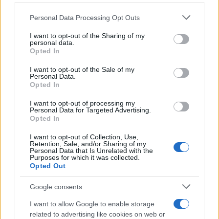
Personal Data Processing Opt Outs
This information may also be disclosed by us to third parties
on the IAB’s List of Downstream Participants that may further
I want to opt-out of the Sharing of my
disclose it to other third parties.
Antipasti
personal data.
Opted In
Gnocco fritto con ghirlanda
Please note that this website/app uses one or more Google
di salumi
services and may gather and store information including but
I want to opt-out of the Sale of my
Personal Data.
not limited to your visit or usage behaviour. You may click to
Opted In
grant or deny consent to Google and its third-party tags to
use your data for below specified purposes in below Google
I want to opt-out of processing my
Primi
consent section.
Personal Data for Targeted Advertising.
Opted In
Spaghetti senza glutine con
mortadella e pistacchi
I want to opt-out of Collection, Use,
Retention, Sale, and/or Sharing of my
Personal Data that Is Unrelated with the
Purposes for which it was collected.
Opted Out
Dolci
Crostatine al cioccolato e
Google consents
caramello gluten free
I want to allow Google to enable storage
related to advertising like cookies on web or