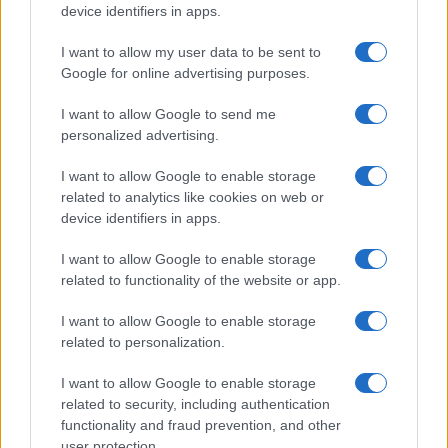
device identifiers in apps.
Antipasti
I want to allow my user data to be sent to
Flan di cavolfiore e
Google for online advertising purposes.
pancetta
I want to allow Google to send me
personalized advertising.
I want to allow Google to enable storage
related to analytics like cookies on web or
device identifiers in apps.
I want to allow Google to enable storage
related to functionality of the website or app.
Glutenfreeday.it
I want to allow Google to enable storage
Le informazioni presenti su www.glutenfreeday.it
related to personalization.
sono a scopo informativo e non sostituiscono il
parere di un medico o di un professionista sanitario.
I want to allow Google to enable storage
Per diagnosi o trattamenti, consultare uno specialista
related to security, including authentication
qualificato.
functionality and fraud prevention, and other
user protection.