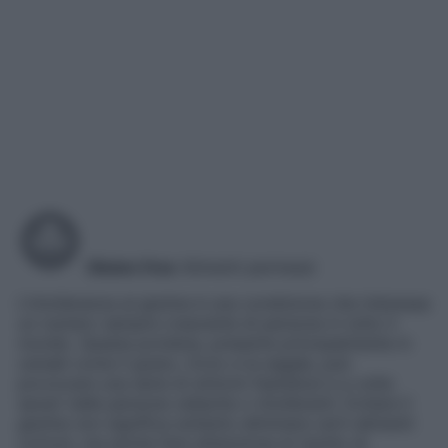
Gluten free
Alimenti permessi
L’intolleranza al glutine è una condizione che interessa
un numero sempre crescente di persone in tutto il
mondo. Questa proteina, presente principalmente in
cereali come il grano, l’orzo e la segale, può
provocare una serie di sintomi fastidiosi e a volte
severi nelle persone celiache o intolleranti. Evitare il
glutine non significa soltanto eliminare certi alimenti
comuni, ma anche fare attenzione al rischio di