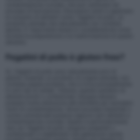
contaminazione crociata, che può verificarsi nei
processi di lavorazione. Discussioni simili si applicano
al consumo di alimenti come i fegatini di pollo, un
prodotto animale che naturalmente non contiene
glutine. E’ importante tenere in considerazione come
avviene la preparazione e la trasformazione di questo
alimento.
Fegatini di pollo è gluten free?
Sì, i fegatini di pollo sono naturalmente privi di
glutine. Essendo un prodotto di origine animale, non
contiene questa proteina, che si trova principalmente
in certi tipi di cereali. Tuttavia, quando parliamo di
alimenti pronti o confezionati, bisogna sempre
prestare molta attenzione alle etichette per escludere
rischi di contaminazione. Alcuni processi industriali o
cucine commerciali possono esporre certi alimenti a
contaminazione crociata. Questo è particolarmente
vero se i fegatini di pollo vengono preparati o
confezionati in stabilimenti che gestiscono anche