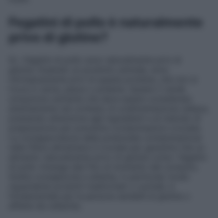
Fegatini di pollo è naturalmente
privo di glutine?
Sì, i fegatini di pollo sono naturalmente privi di
glutine. Essendo un prodotto animale, sono
intrinsecamente privi di questa proteina, che non si
trova in carne, pesce o pollame. Questo li rende
un’opzione nutriente che deve essere considerata
attentamente nel contesto di un’alimentazione celiaca,
prestando attenzione agli ingredienti e al metodo di
preparazione per prevenire contaminazioni crociate.
La consapevolezza della potenziale contaminazione
nella filiera alimentare è cruciale per garantire che un
alimento naturalmente privo di glutine come i fegatini
di pollo rimanga tale fino al momento del consumo.
Scelta consapevole e attenta, in particolar modo
riguardante prodotti trasformati o cucinati, è
fondamentale per le persone sensibili al glutine o
affette da celiachia.