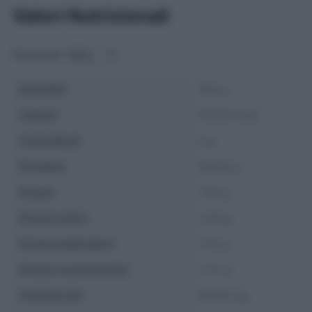
Valori Nutrizionali
Porzione:
Quantità
100 g
Calorie
193.64 kcal
Carboidrati
0 g
Proteine
29.56 g
Grassi
7.58 g
Grassi saturi
2.09 g
Grassi polinsaturi
1.74 g
Grassi monoinsaturi
2.72 g
Colesterolo
90.64 mg