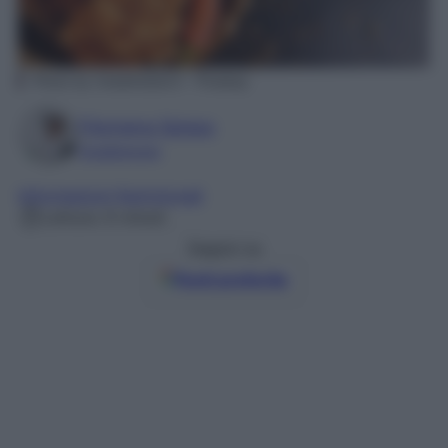
Photo by tresiahoban3 – Pixabay
Filomena Spisso
Foodblogger
Informazioni Nutrizionali
Lettura: 6 minuti
Seguici su
Fonti preferite