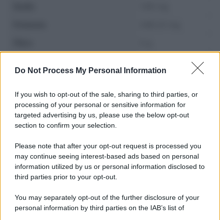
Sodio
1.06 mg
Potassio
248.23 mg
Fibre
0 g
Zuccheri
0 g
Do Not Process My Personal Information
If you wish to opt-out of the sale, sharing to third parties, or
processing of your personal or sensitive information for
targeted advertising by us, please use the below opt-out
section to confirm your selection.
Please note that after your opt-out request is processed you
may continue seeing interest-based ads based on personal
information utilized by us or personal information disclosed to
third parties prior to your opt-out.
You may separately opt-out of the further disclosure of your
personal information by third parties on the IAB’s list of
Leggi anche
downstream participants.