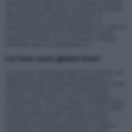
alimenti che non siano solo privi di glutine ma anche
non contaminati dallo stesso. Esistono molti alimenti
naturalmente privi di glutine, ma il rischio di
contaminazione durante la lavorazione o la
preparazione di pasti può rappresentare una trappola
a cui fare attenzione. Le fave rientrano in questa
categoria di alimenti di cui è necessario verificare
l’eventuale rischio di contaminazione.
Le Fave sono gluten free?
Le fave sono naturalmente gluten free in quanto non
appartengono alla famiglia delle graminacee, la
categoria di piante che generalmente produce cereali
contenenti glutine. Pertanto, dal punto di vista
botanico e nutrizionale, le fave non contengono
questa proteina. Tuttavia, è sempre essenziale tenere
a mente il rischio di contaminazione crociata. Questo
rischio potrebbe emergere se le fave vengono
trasformate o preparate in ambienti dove sono
trattati altri alimenti contenenti glutine. È sempre
consigliabile controllare l’etichetta dei prodotti