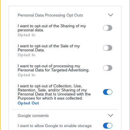
Leggi anche
downstream participants.
Personal Data Processing Opt Outs
This information may also be disclosed by us to third parties
on the IAB’s List of Downstream Participants that may further
I want to opt-out of the Sharing of my
disclose it to other third parties.
Primi
personal data.
Opted In
Spaghetti senza glutine con
Please note that this website/app uses one or more Google
mortadella e pistacchi
services and may gather and store information including but
I want to opt-out of the Sale of my
Personal Data.
not limited to your visit or usage behaviour. You may click to
Opted In
grant or deny consent to Google and its third-party tags to
use your data for below specified purposes in below Google
I want to opt-out of processing my
Dolci
consent section.
Personal Data for Targeted Advertising.
Opted In
Crostatine al cioccolato e
caramello gluten free
I want to opt-out of Collection, Use,
Retention, Sale, and/or Sharing of my
Personal Data that Is Unrelated with the
Purposes for which it was collected.
Opted Out
Antipasti
Flan di cavolfiore e
Google consents
pancetta
I want to allow Google to enable storage