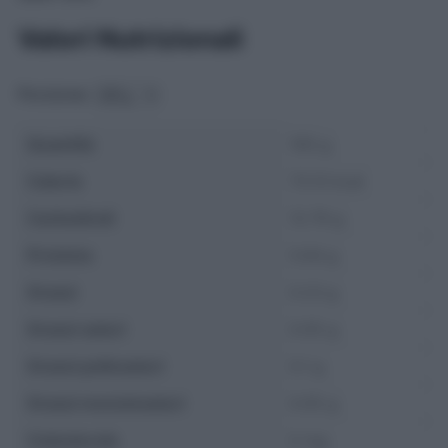
Valori Nutrizionali
Porzione:
Quantità
100 g
Calorie
73.13 kcal
Carboidrati
12.79 g
Proteine
5.64 g
Grassi
0.23 g
Grassi saturi
0.05 g
Grassi polinsaturi
0.1 g
Grassi monoinsaturi
0.05 g
Colesterolo
0 mg