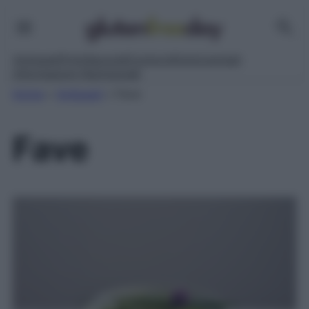
Antipasti
Primi
Secondi
Contorni
Dolci
Lievitati
Informazioni Nutrizionali
Home
»
Antipasti
»
Fave
Fave