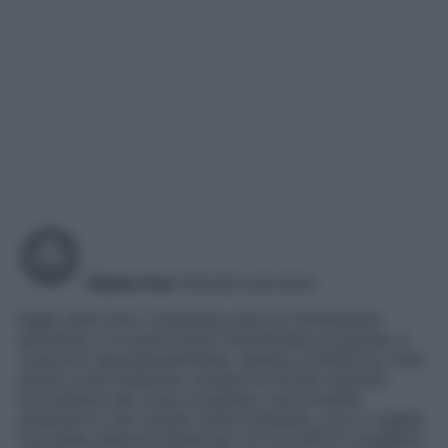
Gluten free
Alimenti permessi
Negli ultimi anni, l’interesse verso le intolleranze
alimentari, e in particolare l’intolleranza al glutine, è
cresciuto esponenzialmente. Questa condizione, nota
anche come celiachia, comporta l’errata risposta
immunitaria del corpo al glutine, una proteina
presente in vari cereali come frumento, orzo e segale.
Una delle sfide principali per chi ne soffre è scegliere