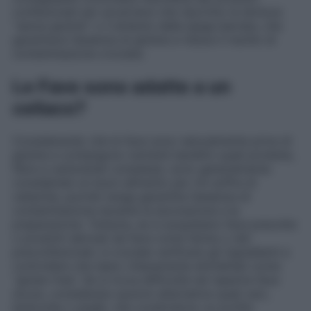
confezionati per accertarsi che riportino la dicitura
“senza glutine” o il simbolo della spiga barrata, che
garantisce l’assenza di glutine e riduce il rischio di
contaminazione crociata.
Le Fave sono adatte a un
celiaco?
Considerando che le fave sono naturalmente prive di
glutine e contengono nutrienti benefici quali proteine,
fibre e carboidrati complessi, sono generalmente
considerate un buon alimento per chi soffre di
celiachia, purché venga garantita l’assenza di
contaminazione durante la lavorazione e la
preparazione. Tuttavia, se si acquistano fave precotte
o prodotti derivati da fave come farine o cibi
preconfezionati, è cruciale verificare gli ingredienti e
controllare che siano chiaramente etichettati come
“gluten free”. Se si trova difficoltà nel reperire fave
sicure, considerare opzioni alternative quali ceci,
lenticchie o piselli, che condividono un profilo