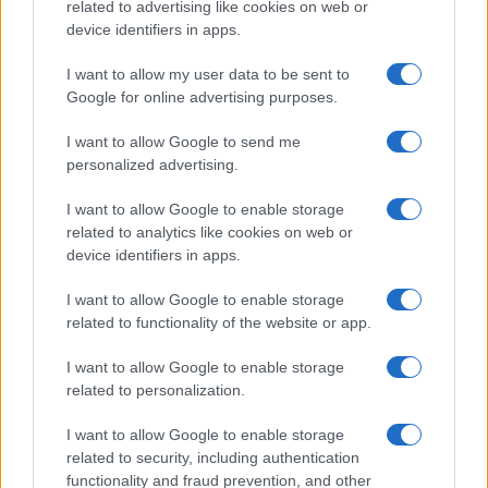
related to advertising like cookies on web or
device identifiers in apps.
Antipasti
I want to allow my user data to be sent to
Polpette di cavolini di Bruxelles in
Google for online advertising purposes.
salsa yogurt
I want to allow Google to send me
personalized advertising.
I want to allow Google to enable storage
related to analytics like cookies on web or
device identifiers in apps.
I want to allow Google to enable storage
related to functionality of the website or app.
Glutenfreeday.it
I want to allow Google to enable storage
Le informazioni presenti su www.glutenfreeday.it
related to personalization.
sono a scopo informativo e non sostituiscono il
parere di un medico o di un professionista sanitario.
I want to allow Google to enable storage
Per diagnosi o trattamenti, consultare uno specialista
related to security, including authentication
qualificato.
functionality and fraud prevention, and other