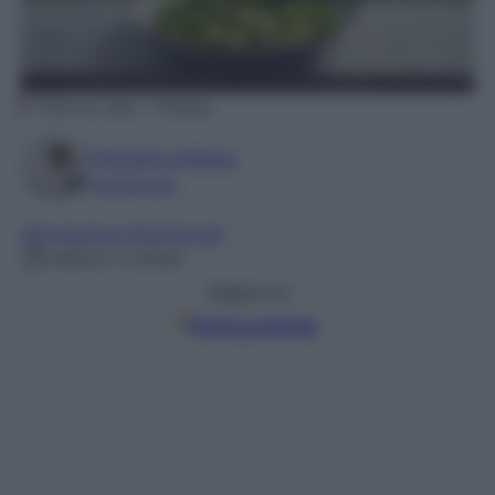
Photo by ulleo – Pixabay
Filomena Spisso
Foodblogger
Informazioni Nutrizionali
Lettura: 4 minuti
Seguici su
Fonti preferite