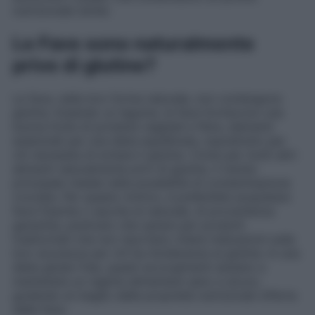
nutrizionale simile.
Le Fave sono naturalmente
prive di glutine?
Le fave, nella loro forma naturale, non contengono
glutine. Essendo un legume, le fave forniscono una
buona fonte di proteine vegetali e fibre, elementi
essenziali per una dieta equilibrata, soprattutto per
chi necessita di evitare il glutine. Come per molti altri
alimenti naturalmente privi di glutine, il rischio
principale risiede nella possibilità di contaminazione
crociata. Per questo motivo, è preferibile acquistare
fave fresche o secche al naturale, di provenienza
garantita, piuttosto che optare per prodotti
trasformati che non riportano chiare indicazioni sulla
loro sicurezza per chi ha intolleranze al glutine. In una
dieta gluten free, questi accorgimenti aiutano a
mantenere un regime alimentare sano e sicuro,
godendo al meglio delle proprietà nutrizionali offerte
dalle fave.