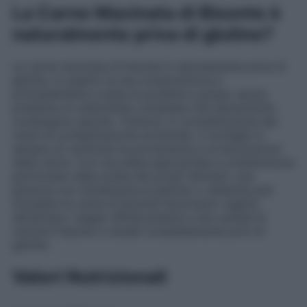
La Carne Macinata di Bisonte è
naturalmente priva di glutine?
La carne macinata di bisonte è naturalmente priva di
glutine, in quanto la sua composizione è
principalmente a base di proteine e grassi, senza
presenza di carboidrati complessi che tipicamente
contengono glutine. Tuttavia, in considerazione dei
rischi di contaminazione accennati, il consiglio è
sempre di verificare la provenienza e la lavorazione
della carne. Con una dieta appropriata e un’attenzione
particolare nella scelta dei propri alimenti, una
persona con intolleranza al glutine o celiachia può
includere la carne di bisonte nel proprio regime
alimentare, magari affiancandola a una varietà di
verdure fresche e cereali completamente privi di
glutine.
Valori Nutrizionali