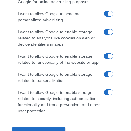
Google for online advertising purposes.
patate
I want to allow Google to send me
personalized advertising.
I want to allow Google to enable storage
related to analytics like cookies on web or
device identifiers in apps.
I want to allow Google to enable storage
related to functionality of the website or app.
Glutenfreeday.it
I want to allow Google to enable storage
Le informazioni presenti su www.glutenfreeday.it
related to personalization.
sono a scopo informativo e non sostituiscono il
parere di un medico o di un professionista sanitario.
I want to allow Google to enable storage
Per diagnosi o trattamenti, consultare uno specialista
related to security, including authentication
qualificato.
functionality and fraud prevention, and other
user protection.
Chi siamo
Redazione
Disclaimer