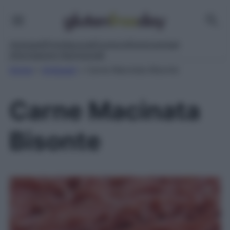
Antipasti
Primi
Secondi
Contorni
Dolci
Lievitati
Informazioni Nutrizionali
Home
»
Antipasti
»
Carne Macinata Bisonte
Carne Macinata
Bisonte