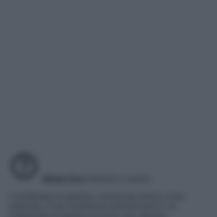
Gluten free
Alimenti a rischio
L’intolleranza al glutine, conosciuta anche come
celiachia, è una condizione autoimmune in cui
l’ingestione di glutine provoca una risposta