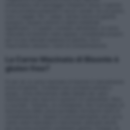
immunitaria che danneggia l’intestino tenue. Il glutine
è una proteina presente in alcuni cereali, tra cui grano,
orzo e segale. Per i celiaci, anche tracce di glutine
possono causare sintomi e danni intestinali
significativi. In questo contesto alimentare, la carne
macinata di bisonte viene spesso considerata proprio
per la sua naturale assenza di glutine, ma è
importante valutare i rischi di contaminazione.
La Carne Macinata di Bisonte è
gluten free?
Di per sé, la carne macinata di bisonte è naturalmente
priva di glutine. Contiene solo proteine animali e
grassi, come dimostrato dalla tabella dei valori
nutrizionali che riporta 0 grammi di carboidrati, fibre
e zuccheri. Tuttavia, va considerato che il processo di
lavorazione della carne potrebbe introdurre rischi di
contaminazione. Questo è particolarmente vero se la
carne viene macinata in macchinari utilizzati anche
per lavorare prodotti contenenti glutine. Dunque, se