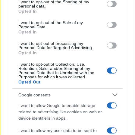
I want to opt-out of the Sharing of my
disclose it to other third parties.
Antipasti
personal data.
Opted In
Asparagi in pasta kataifi
Please note that this website/app uses one or more Google
gluten free
services and may gather and store information including but
I want to opt-out of the Sale of my
Personal Data.
not limited to your visit or usage behaviour. You may click to
Opted In
grant or deny consent to Google and its third-party tags to
use your data for below specified purposes in below Google
I want to opt-out of processing my
Lievitati
consent section.
Personal Data for Targeted Advertising.
Opted In
Focaccia con patate, fiori di zucca,
formaggio e salame di Varzi
I want to opt-out of Collection, Use,
Retention, Sale, and/or Sharing of my
Personal Data that Is Unrelated with the
Purposes for which it was collected.
Opted Out
Antipasti
Calascioni
Google consents
ciociari
I want to allow Google to enable storage
related to advertising like cookies on web or
device identifiers in apps.
Antipasti
I want to allow my user data to be sent to
Schiacciata di