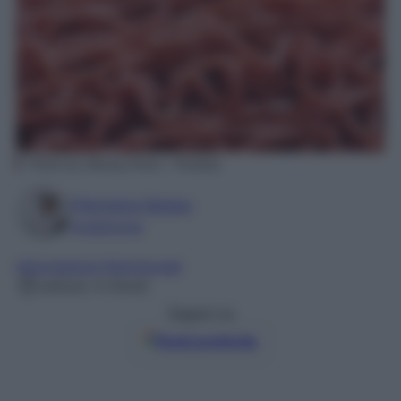
Photo by Alexas_Fotos – Pixabay
Filomena Spisso
Foodblogger
Informazioni Nutrizionali
Lettura: 4 minuti
Seguici su
Fonti preferite