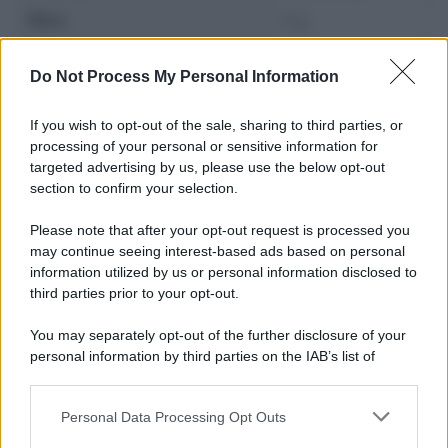
Fibre
0 g
Zuccheri
0 g
Do Not Process My Personal Information
If you wish to opt-out of the sale, sharing to third parties, or
processing of your personal or sensitive information for
targeted advertising by us, please use the below opt-out
section to confirm your selection.
Please note that after your opt-out request is processed you
may continue seeing interest-based ads based on personal
information utilized by us or personal information disclosed to
third parties prior to your opt-out.
You may separately opt-out of the further disclosure of your
personal information by third parties on the IAB’s list of
Leggi anche
downstream participants.
Personal Data Processing Opt Outs
This information may also be disclosed by us to third parties
on the IAB’s List of Downstream Participants that may further