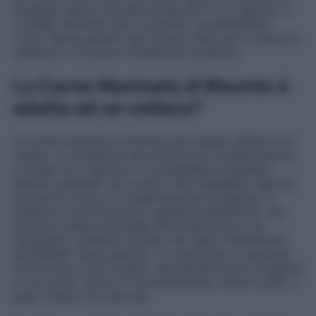
scegliete carne macinata di bisonte in un negozio, è
cruciale verificare che il prodotto sia etichettato
come “senza glutine” per evitare rischi per le persone
celiache o con gravi intolleranze al glutine.
La Carne Macinata di Bisonte è
adatta ad un celiaco?
La carne macinata di bisonte può essere adatta a un
celiaco, a condizione che sia priva di contaminazioni
crociate con il glutine. È consigliabile acquistare
bisonte macinato da fornitori che impiegano rigorosi
protocolli contro la contaminazione da glutine. In
assenza di certificazioni e garanzie specifiche, una
persona celiaca dovrebbe fare attenzione e, se
necessario, preferire opzioni che siano chiaramente
etichettate “senza glutine”. In commercio si possono
trovare altre carni e pesci naturalmente privi di glutine
e con minori rischi di contaminazione, come il pollo o
pesci freschi non lavorati.