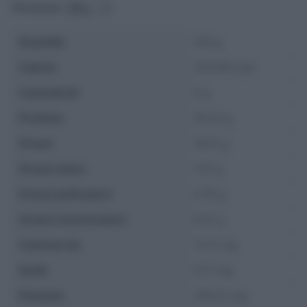
Porzione:
Quantità
100 g
Calorie
229.69 kcal
Carboidrati
0 g
Proteine
19.24 g
Grassi
16.41 g
Grassi saturi
7.01 g
Grassi polinsaturi
0.78 g
Grassi monoinsaturi
6.41 g
Colesterolo
72.11 mg
Sodio
0.17 mg
Potassio
316.22 mg