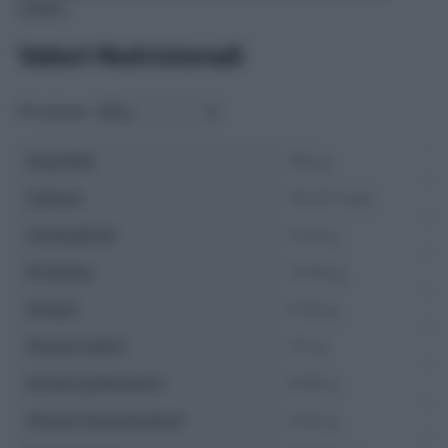
celiaci.
Valori Nutrizionali
Porzione:
Quantità
100 g
Calorie
112.27 kcal
Carboidrati
3.24 g
Proteine
13.04 g
Grassi
5.36 g
Grassi saturi
1.11 g
Grassi polinsaturi
0.66 g
Grassi monoinsaturi
2.92 g