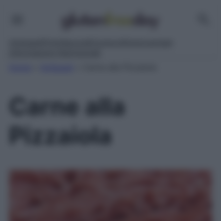
Antipasti
Primi
Secondi
Contorni
Dolci
Lievitati
Informazioni Nutrizionali
Home
»
Antipasti
»
Carne alla Pizzaiola
Carne alla
Pizzaiola