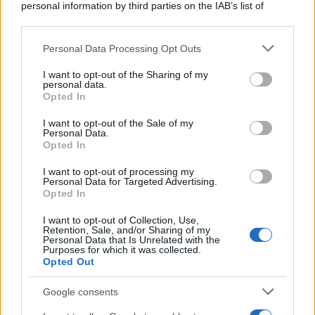
personal information by third parties on the IAB’s list of
Leggi anche
downstream participants.
Personal Data Processing Opt Outs
This information may also be disclosed by us to third parties
on the IAB’s List of Downstream Participants that may further
I want to opt-out of the Sharing of my
disclose it to other third parties.
Antipasti
personal data.
Opted In
Gnocco fritto con ghirlanda
Please note that this website/app uses one or more Google
di salumi
services and may gather and store information including but
I want to opt-out of the Sale of my
Personal Data.
not limited to your visit or usage behaviour. You may click to
Opted In
grant or deny consent to Google and its third-party tags to
use your data for below specified purposes in below Google
I want to opt-out of processing my
Primi
consent section.
Personal Data for Targeted Advertising.
Opted In
Spaghetti senza glutine con
mortadella e pistacchi
I want to opt-out of Collection, Use,
Retention, Sale, and/or Sharing of my
Personal Data that Is Unrelated with the
Purposes for which it was collected.
Opted Out
Dolci
Crostatine al cioccolato e
Google consents
caramello gluten free