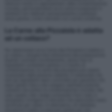
ulteriore rischio è rappresentato dalla contaminazione
crociata, particolarmente se la carne è preparata in
ambienti non dedicati esclusivamente a pietanze
senza glutine, come ristoranti con cucine condivise.
La Carne alla Pizzaiola è adatta
ad un celiaco?
Per determinare se la Carne alla Pizzaiola è adatta a
un celiaco, bisogna fare attenzione alla preparazione.
Quando cucinata correttamente, senza l’uso di
ingredienti contenenti glutine o il rischio di
contaminazione, la carne alla pizzaiola può essere
consumata dalle persone celiache. È essenziale che
tutti gli ingredienti siano controllati per garantire che
siano gluten free e che vengano adottate pratiche
culinarie che evitino la contaminazione crociata. Nel
caso questo cibo venga consumato fuori casa, è
necessario rivolgersi a ristoranti che assicurano menù
certificati per celiaci. In alternativa, chi desidera
riprodurre il piatto a casa può optare per una