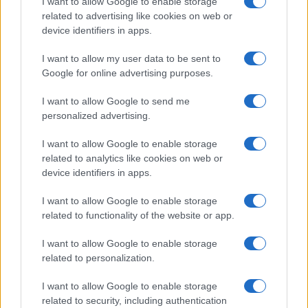
I want to allow Google to enable storage
related to advertising like cookies on web or
device identifiers in apps.
Antipasti
I want to allow my user data to be sent to
Flan di cavolfiore e
Google for online advertising purposes.
pancetta
I want to allow Google to send me
personalized advertising.
I want to allow Google to enable storage
related to analytics like cookies on web or
device identifiers in apps.
I want to allow Google to enable storage
related to functionality of the website or app.
Glutenfreeday.it
I want to allow Google to enable storage
Le informazioni presenti su www.glutenfreeday.it
related to personalization.
sono a scopo informativo e non sostituiscono il
parere di un medico o di un professionista sanitario.
I want to allow Google to enable storage
Per diagnosi o trattamenti, consultare uno specialista
related to security, including authentication