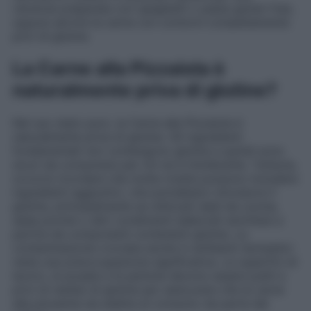
versione preparata con spaghetti o pasta gluten free,
oppure servire la carne con contorni completamente
privi di glutine.
La Carne alla Pizzaiola è
naturalmente priva di glutine?
Nel suo stato puro, la Carne alla Pizzaiola è
naturalmente priva di glutine. Gli ingredienti
fondamentali non contengono glutine e quindi sono
sicuri da consumare per chi ne è intollerante. Tuttavia,
occorre ricordare che molte ricette possono includere
ingredienti aggiuntivi, che potrebbero introdurre il
glutine, principalmente se utilizzati dadi da cucina,
salse pronte o altri condimenti elaborati anch’essi a
partire da componenti contenenti glutine. La
contaminazione crociata anche in ambienti domestici
resta una preoccupazione significativa. Le superfici di
lavoro, le posate e le pentole devono essere puliti e
privi di residui di glutine per assicurare che la carne
alla pizzaiola sia adatta al consumo da parte dei