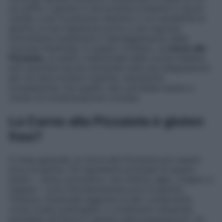
ne soffre. Il glutine è una proteina presente in alcuni
cereali, e per le persone celiache o con sensibilità al
glutine, la sua ingestione porta a una risposta
immunitaria scatenante il danneggiamento della
mucosa intestinale. In questo contesto, la
Carne alla
Pizzaiola
, un piatto tradizionale della cucina italiana,
può suscitare alcune domande sulla sua adeguatezza
per chi deve evitare il glutine, soprattutto
considerando che questo cibo potrebbe essere a
rischio di contaminazione crociata.
La Carne alla Pizzaiola è gluten
free?
In linea generale, la Carne alla Pizzaiola può essere
priva di glutine. Gli ingredienti principali di questo
piatto – carne, pomodoro, olio d’oliva, aglio, origano e
capperi – sono intrinsecamente privi di glutine.
Tuttavia, l’eventuale aggiunta di altri componenti,
come il pane grattugiato o condimenti industriali,
potrebbe introdurre il glutine nella preparazione. Un