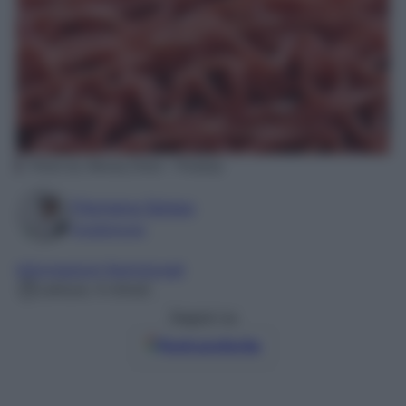
Photo by Alexas_Fotos – Pixabay
Filomena Spisso
Foodblogger
Informazioni Nutrizionali
Lettura: 4 minuti
Seguici su
Fonti preferite