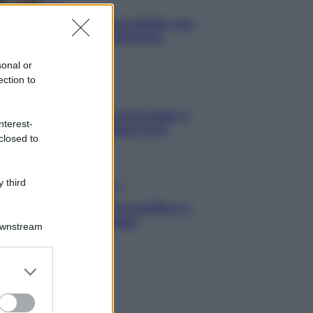
Primi
Spaghetti senza glutine con
mortadella e pistacchi
sonal or
ection to
Dolci
Crostatine al cioccolato e
nterest-
caramello gluten free
closed to
 third
Antipasti
Flan di cavolfiore e
pancetta
Downstream
er and store
to grant or
ed purposes