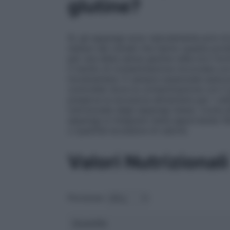
glutine?
Sì, gli asparagi sono naturalmente privi 
nessun dei cereali che hanno questa prote
per una dieta senza glutine nella loro fo
il rischio di contaminazione incrociata co
incrementare. È sempre essenziale assicura
controllati dove la contaminazione con il 
preserva la sicurezza alimentare per i cel
nutrizionale degli asparagi stessi. Come e
asparagi si integrano bene apportando fib
o quantità eccessive di calorie.
Valori Nutrizionali
Porzione:
Quantità