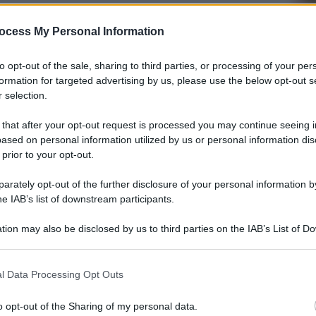
ocess My Personal Information
to opt-out of the sale, sharing to third parties, or processing of your per
formation for targeted advertising by us, please use the below opt-out s
 selection.
 that after your opt-out request is processed you may continue seeing i
ased on personal information utilized by us or personal information dis
 prior to your opt-out.
rately opt-out of the further disclosure of your personal information by
he IAB’s list of downstream participants.
tion may also be disclosed by us to third parties on the IAB’s List of 
 that may further disclose it to other third parties.
 that this website/app uses one or more Google services and may gath
l Data Processing Opt Outs
including but not limited to your visit or usage behaviour. You may click 
 to Google and its third-party tags to use your data for below specifi
o opt-out of the Sharing of my personal data.
ogle consent section.