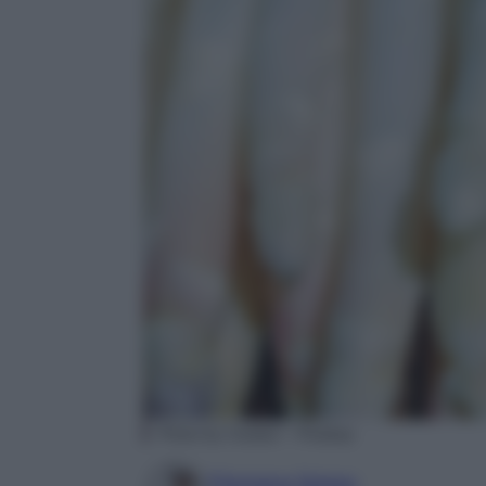
Photo by Couleur – Pixabay
Filomena Spisso