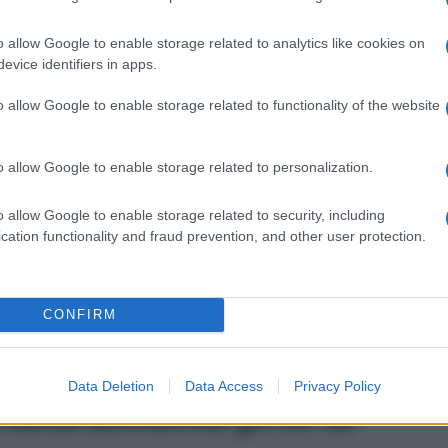
re le etichette dei prodotti surgelati per qualsiasi
cce di glutine. Le aziende responsabili indicano
o allow Google to enable storage related to analytics like cookies on
o la scelta per chi necessita di rigidi regimi dietetici
evice identifiers in apps.
o allow Google to enable storage related to functionality of the website
adatti ad un celiaco?
o allow Google to enable storage related to personalization.
a, gli asparagi sono perfettamente adatti alle
o che non ci sia contaminazione incrociata durante la
o allow Google to enable storage related to security, including
e offrono un’ottima opzione priva di glutine, grazie
cation functionality and fraud prevention, and other user protection.
vorazione che solitamente non prevede l’aggiunta di
consumo speciale, si consiglia ai celiaci di cercare
ramente “senza glutine”. Quando la contaminazione
he si dedicano alla produzione di alimenti
CONFIRM
 può essere una valida alternativa per coloro che
Data Deletion
Data Access
Privacy Policy
naturalmente privi di