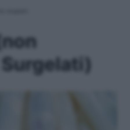
i, Surgelati)
(non
 Surgelati)