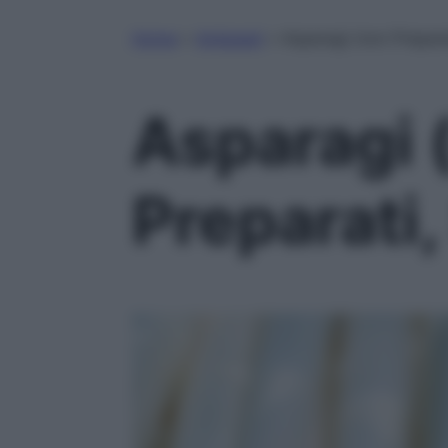
Home
»
Antipasti
»
Asparagi (non Preparat
Asparagi 
Preparati,