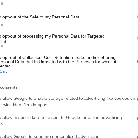
In
o opt-out of the Sale of my Personal Data.
In
 in cui il corpo reagisce negativamente alla presenza
to opt-out of processing my Personal Data for Targeted
ing.
i cereali come frumento, orzo e segale. Per le persone
In
estione di glutine può causare una serie di sintomi
rrea e malnutrizione a lungo termine. Oltre ai sintomi
o opt-out of Collection, Use, Retention, Sale, and/or Sharing
re attenzione alla contaminazione incrociata, poiché
ersonal Data that Is Unrelated with the Purposes for which it
lected.
roblematiche. Quando si tratta di asparagi (non
Out
mento è adatto a chi è intollerante al glutine è
cura e sana.
consents
gluten free?
o allow Google to enable storage related to advertising like cookies on
evice identifiers in apps.
 surgelata, sono intrinsecamente privi di glutine.
o allow my user data to be sent to Google for online advertising
iene le sue proprietà naturali, essendo un vegetale
s.
nenti glutine. Tuttavia, come ogni alimento
i contaminazione incrociata durante il processo
to allow Google to send me personalized advertising.