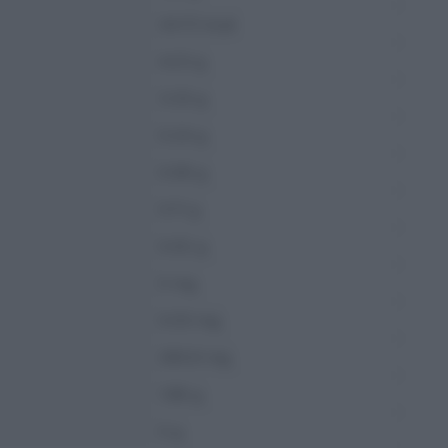
24.72 kcal
4.23 g
3.33 g
0.24 g
0.06 g
0.11 g
0.02 g
0 mg
0.03 mg
260.6 mg
1.96 g
0 g