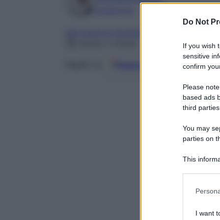
Foodblogger
Do Not Pr
Informazioni Nutrizionali
Lettura: 4 minuti
If you wish 
sensitive in
Fonti preferite
Seguici su
confirm your
Please note
based ads b
third parties
You may sepa
parties on t
This informa
Participants
Please note
Persona
information 
deny consent
I want t
in below Go