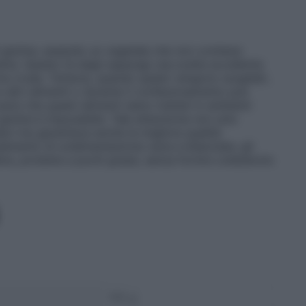
di glutine, essendo un vegetale che non contiene
ina. Questo fa degli asparagi una scelta eccellente
rma cruda. Tuttavia, quando questi vengono surgelati,
n altri alimenti o durante il confezionamento può
rsi che questi alimenti siano trattati in ambienti
glutine è impossibile. Tale attenzione non solo
iaci ma garantisce anche la migliore qualità
lemento di un’alimentazione varia e bilanciata, gli
re, proteine e pochi grassi, senza fornire colesterolo
100 g