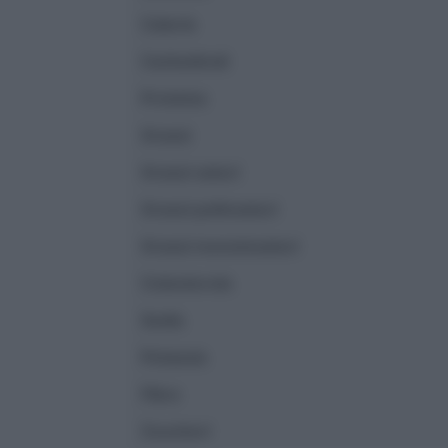
Calorie
Carboidrati
Proteine
Grassi
Grassi saturi
Grassi polinsaturi
Grassi monoinsaturi
Colesterolo
Sodio
Potassio
Fibre
Zuccheri