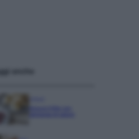
ggi anche
Antipasti
Gnocco fritto con
ghirlanda di salumi