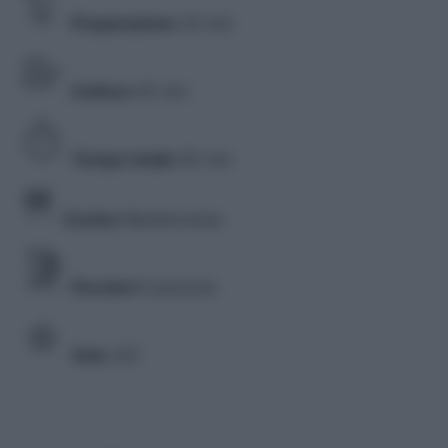
Preparazione
20 min
Cottura
45 min
Tempo totale
65 min
Cucina
Mediterranea
Porzioni
8 persone
Voto
3/5