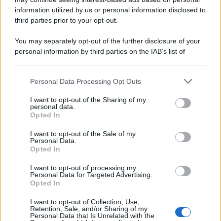
information utilized by us or personal information disclosed to
third parties prior to your opt-out.
You may separately opt-out of the further disclosure of your
personal information by third parties on the IAB’s list of
Leggi anche
downstream participants.
Personal Data Processing Opt Outs
This information may also be disclosed by us to third parties
on the IAB’s List of Downstream Participants that may further
I want to opt-out of the Sharing of my
disclose it to other third parties.
Primi
personal data.
Opted In
Spaghetti senza glutine con
Please note that this website/app uses one or more Google
mortadella e pistacchi
services and may gather and store information including but
I want to opt-out of the Sale of my
Personal Data.
not limited to your visit or usage behaviour. You may click to
Opted In
grant or deny consent to Google and its third-party tags to
use your data for below specified purposes in below Google
I want to opt-out of processing my
Dolci
consent section.
Personal Data for Targeted Advertising.
Opted In
Crostatine al cioccolato e
caramello gluten free
I want to opt-out of Collection, Use,
Retention, Sale, and/or Sharing of my
Personal Data that Is Unrelated with the