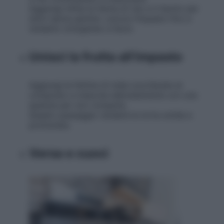
Aggiungi infine la farina di riso e il lievito per
dolci senza glutine. Lavora l’impasto fino a
renderlo omogeneo e liscio.
Unisci la frutta all’impasto
Aggiungi le fettine di mela zuccherate al
composto e mescola delicatamente con una
spatola per non romperle.
Questo passaggio renderà la torta umida e
profumata.
Versa e cuoci