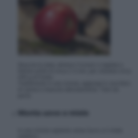
Sbuccia la mela, elimina il torsolo e tagliala a
fettine sottili di circa 2-3 mm, per ottenere circa
200 g di frutta.
Trasferiscile in una ciotola, aggiungi lo zucchero
di canna e mescola delicatamente. Tieni da
parte.
Monta uovo e miele
In una ciotola capiente versa l’uovo e il miele
millefiori.