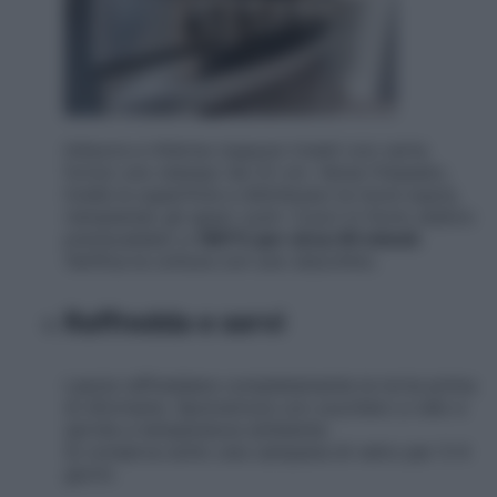
Imburra e infarina (oppure rivesti con carta
forno) uno stampo da 22 cm. Versa l’impasto,
livella la superficie e distribuisci le more sopra,
riempiendo gli spazi vuoti. Cuoci in forno statico
preriscaldato a
180°C per circa 45 minuti
.
Verifica la cottura con uno stecchino.
Raffredda e servi
Lascia raffreddare completamente la torta prima
di sformarla. Spolverizza con zucchero a velo e
servila a temperatura ambiente.
Si conserva sotto una campana di vetro per 3-4
giorni.