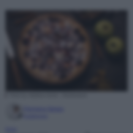
Photo by Vladlena Azima – Shutterstock
Filomena Spisso
Foodblogger
Dolci