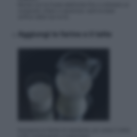
Monta con le fruste elettriche fino a ottenere un
composto chiaro e spumoso: sarà la base
soffice della tua torta.
Aggiungi le farine e il latte
Incorpora la farina di mandorle, poi unisci il latte
a filo continuando a mescolare.