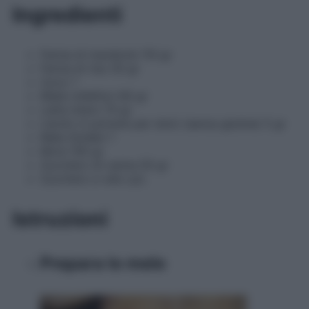
Ingredienti
Farina di mandorle 110 gr
Farina di riso 50 gr
Uovo 1
Miele millefiori 80 gr
Latte intero 70 gr
Lievito in polvere per dolci (senza glutine) 5 gr
Mela Golden 1
More 100 gr
Zucchero di canna 50 gr
Zucchero a velo q.b.
Istruzioni
Prepara le mele