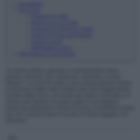
Ingredienti
Istruzioni
Prepara le mele
Monta uovo e miele
Aggiungi le farine e il latte
Unisci la frutta all’impasto
Versa e cuoci
Raffredda e servi
Informazioni nutrizionali
Un dolce soffice, genuino e naturalmente senza
glutine, perfetto per colazione, merenda o come
dessert. La torta di mele e more senza glutine unisce
la dolcezza delle mele Golden alla nota leggermente
acidula delle more, arricchita da miele e zucchero di
canna che donano un gusto pieno e avvolgente.
Facile da preparare e ricca di frutta, è un’ottima scelta
per chi vuole portare in tavola un dolce leggero ma
delizioso.