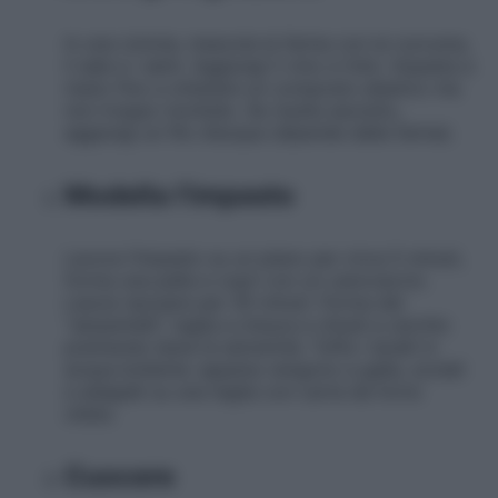
In una ciotola, mescola la farina con la curcuma,
il sale e i semi. Aggiungi il vino e l’olio. Impasta a
mano fino a ottenere un composto elastico ma
non troppo morbido. Se risulta asciutto,
aggiungi un filo d’acqua (dipende dalla farina).
Modella l'impasto
Lavora l’impasto su un piano per circa 5 minuti,
forma una palla e copri con un canovaccio.
Lascia riposare per 30 minuti. Forma dei
“serpentelli”, taglia a misura e chiudi a cerchio
premendo bene le estremità. Tuffa i taralli in
acqua bollente: appena vengono a galla, scolali
e adagiali su una teglia con carta da forno
oliata.
Cuocere