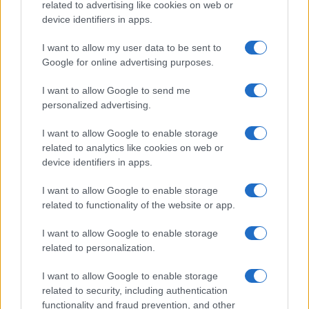
related to advertising like cookies on web or
device identifiers in apps.
Dolci
I want to allow my user data to be sent to
Crostatine al cioccolato e
Google for online advertising purposes.
caramello gluten free
I want to allow Google to send me
personalized advertising.
I want to allow Google to enable storage
related to analytics like cookies on web or
device identifiers in apps.
I want to allow Google to enable storage
related to functionality of the website or app.
Glutenfreeday.it
I want to allow Google to enable storage
Le informazioni presenti su www.glutenfreeday.it
related to personalization.
sono a scopo informativo e non sostituiscono il
parere di un medico o di un professionista sanitario.
I want to allow Google to enable storage
Per diagnosi o trattamenti, consultare uno specialista
related to security, including authentication
qualificato.
functionality and fraud prevention, and other