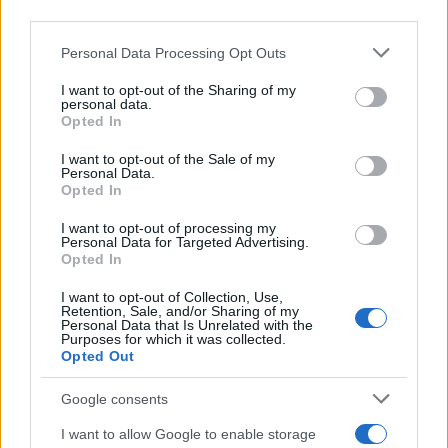
Leggi anche
downstream participants.
Personal Data Processing Opt Outs
This information may also be disclosed by us to third parties
on the IAB’s List of Downstream Participants that may further
I want to opt-out of the Sharing of my
disclose it to other third parties.
Antipasti
personal data.
Opted In
Schiacciata di
Please note that this website/app uses one or more Google
patate
services and may gather and store information including but
I want to opt-out of the Sale of my
Personal Data.
not limited to your visit or usage behaviour. You may click to
Opted In
grant or deny consent to Google and its third-party tags to
use your data for below specified purposes in below Google
I want to opt-out of processing my
Antipasti
consent section.
Personal Data for Targeted Advertising.
Opted In
Gnocco fritto con ghirlanda
di salumi
I want to opt-out of Collection, Use,
Retention, Sale, and/or Sharing of my
Personal Data that Is Unrelated with the
Purposes for which it was collected.
Opted Out
Primi
Spaghetti senza glutine con
Google consents
mortadella e pistacchi
I want to allow Google to enable storage