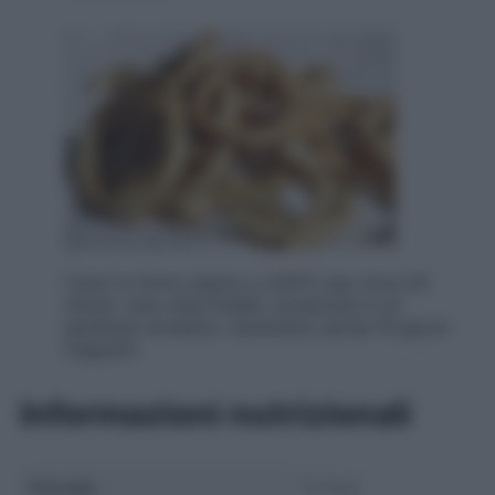
Cuoci in forno statico a 200°C per circa 20
minuti. Una volta freddi, conservali in un
barattolo ermetico: dureranno anche 10 giorni
fragranti.
Informazioni nutrizionali
Energia
70 Kcal