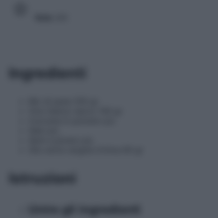
Voto
3/5
Ingredienti
Mix di pane 250 gr
Vino bianco secco 100 gr
Curcuma in polvere q.b.
Sale q.b.
Semi a picere q.b.
Olio extra vergine d'oliva 60 gr
Istruzioni
Unire gli ingredienti