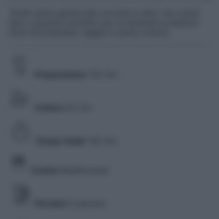
Taralli senza glutine alla curcuma e semi: uno snack
sano e gustoso perfetto per la merenda scolastica!
Facili da preparare, leggeri e senza rinunce.
Preparazione
120 min
Cottura
20 min
Tempo totale
140 min
Cucina
Mediterranea
Porzioni
4 persone