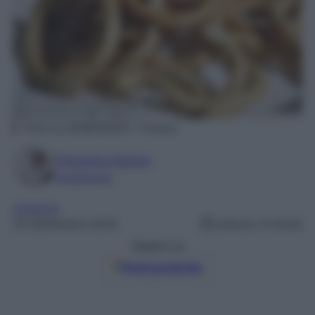
Photo by BARBARA808 – Pixabay
Filomena Spisso
Foodblogger
Contorni
23 Settembre 2025
Lettura: 0 minuti
Seguici su
Fonti preferite