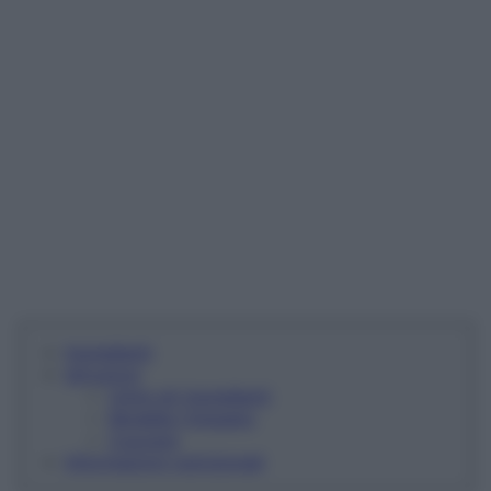
Ingredienti
Istruzioni
Unire gli ingredienti
Modella l'impasto
Cuocere
Informazioni nutrizionali