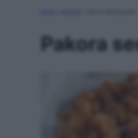
Home
»
Antipasti
»
Pakora senza glutine
Pakora se