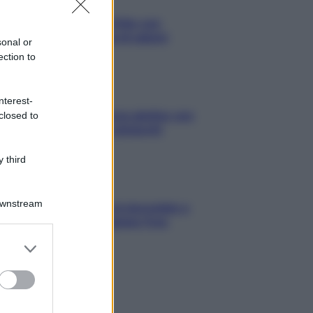
Antipasti
Gnocco fritto con
ghirlanda di salumi
sonal or
ection to
Primi
nterest-
Spaghetti senza glutine con
closed to
mortadella e pistacchi
 third
Dolci
Downstream
Crostatine al cioccolato e
caramello gluten free
er and store
to grant or
ed purposes