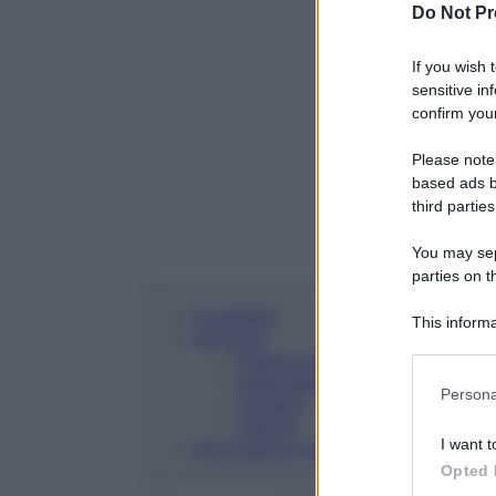
Do Not Pr
If you wish 
sensitive in
confirm your
Please note
based ads b
third parties
You may sepa
parties on t
Ingredienti
This informa
Istruzioni
Participants
Preparazione dell'impasto
Aggiungere le verdure
Please note
Persona
Friggere
information 
Finitura
deny consent
I want t
Informazioni nutrizionali
in below Go
Opted 