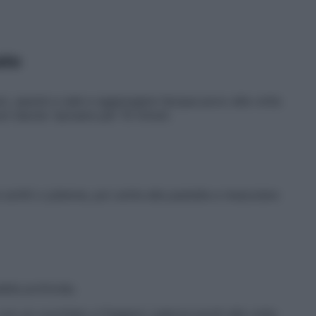
sto
ci, spezie e sale e aggiungere l’acqua poco alla volta
oi lasciar riposare per 10 minuti.
sottili o julienne, poi unirle alla pastella e mescolare
ella profonda.
con un cucchiaio e friggere i pakora pochi alla volta