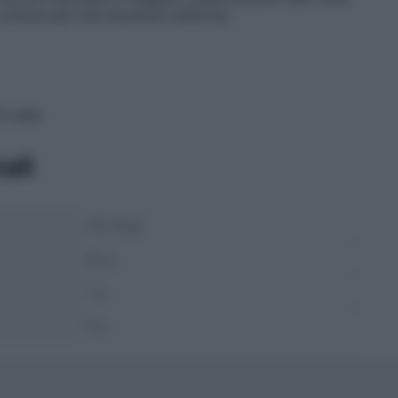
 cottura per una doratura uniforme.
i caldi.
ali
220 Kcal
28 g
7 g
9 g