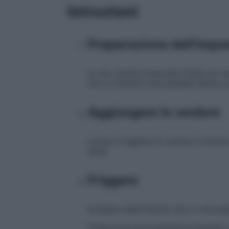
Istruzioni
Preparazione dell'impa
In una ciotola mescolare farina di ce
fino a ottenere una pastella densa, p
Aggiungere le verdure
Lavare e tagliare le verdure a fettine 
bene.
Friggere
Scaldare abbondante olio in una pad
Preleva piccole quantità di impasto 