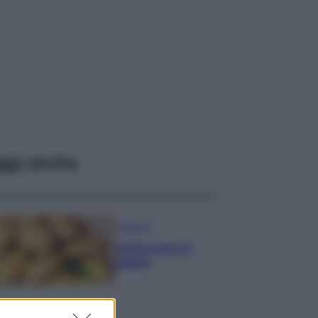
ggi anche
Antipasti
Schiacciata di
patate