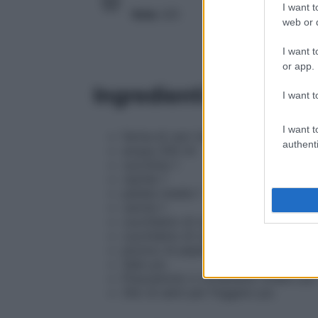
I want t
Voto
3/5
web or d
I want t
or app.
Ingredienti
I want t
I want t
farina di ceci (naturalmente senza gl
authenti
acqua 200 ml
zucchina 1
cipolla 1
patata media 1
carota 1
cucchiaino di curcuma 1
cucchiaino di cumino 1
pizzico di peperoncino (facoltativo)
Sale q.b.
Prezzemolo o coriandolo tritato q.b.
Olio di semi per friggere q.b.