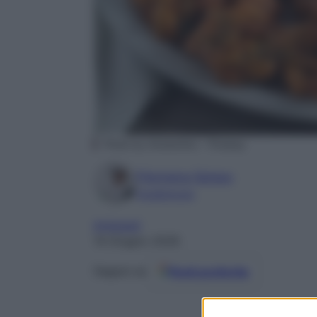
Photo by timokefoto – Pixabay
Filomena Spisso
Foodblogger
Antipasti
14 Giugno 2026
Fonti preferite
Seguici su