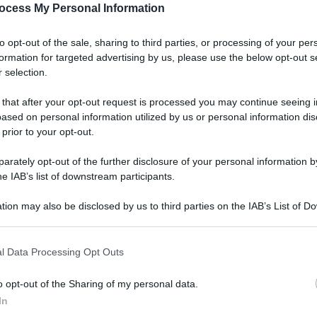
ocess My Personal Information
to opt-out of the sale, sharing to third parties, or processing of your per
formation for targeted advertising by us, please use the below opt-out s
 selection.
 that after your opt-out request is processed you may continue seeing i
ased on personal information utilized by us or personal information dis
 prior to your opt-out.
rately opt-out of the further disclosure of your personal information by
he IAB’s list of downstream participants.
tion may also be disclosed by us to third parties on the IAB’s List of 
 that may further disclose it to other third parties.
 that this website/app uses one or more Google services and may gath
l Data Processing Opt Outs
including but not limited to your visit or usage behaviour. You may click 
 to Google and its third-party tags to use your data for below specifi
o opt-out of the Sharing of my personal data.
ogle consent section.
In