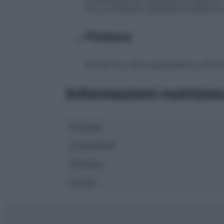
fino a doratura, girandoli durante la
Finitura
Scolarli su carta assorbente e servirl
Informazioni nutrizion
Energia
Carboidrati
Proteine
Grassi