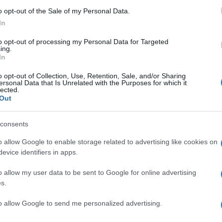
ce con farina di ceci e verdure, perfetta per un
o opt-out of the Sale of my Personal Data.
redienti, preparazione e valori nutrizionali per
In
to opt-out of processing my Personal Data for Targeted
ing.
In
o opt-out of Collection, Use, Retention, Sale, and/or Sharing
ersonal Data that Is Unrelated with the Purposes for which it
lected.
Out
consents
o allow Google to enable storage related to advertising like cookies on
evice identifiers in apps.
o allow my user data to be sent to Google for online advertising
s.
to allow Google to send me personalized advertising.