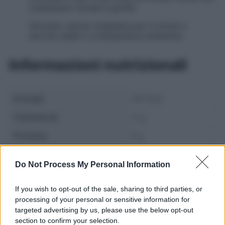
risulteranno dorate e gonfie.
Sfornare, lasciar intiepidire per 5 minuti e
servirle calde o a temperatura ambiente.
Informazioni nutrizionali
Energia
140 Kcal
Carboidrati
11 g
Proteine
6 g
Grassi
8 g
Do Not Process My Personal Information
If you wish to opt-out of the sale, sharing to third parties, or
processing of your personal or sensitive information for
targeted advertising by us, please use the below opt-out
section to confirm your selection.