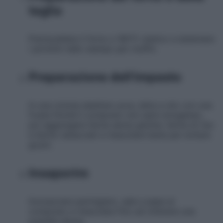
teglia
Preriscaldare il forno a 180°C statico e sistemare
i pirottini nello stampo per muffin.
Preparazione dell'impasto
In una ciotola sbattere uova, latte e olio con una
frusta finché il composto non sarà omogeneo,
poi aggiungere farina senza glutine, farina di riso
e lievito setacciati e mescolare bene per evitare
grumi.
Insaporire
Incorporare parmigiano, sale e pepe al
composto e mescolare fino ad ottenere una
pastella densa.