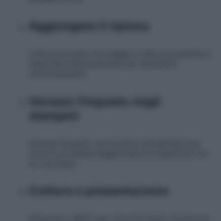
Aggiungere il ripieno
Unire prosciutto, formaggio e erbe aromatiche e
mescolare delicatamente per distribuirli
uniformemente.
Versare l'impasto negli
stampini
Versare l’impasto nei pirottini riempiendoli per
circa ¾ e livellare leggermente la superficie con
un cucchiaio.
Cottura e presentazione
Infornare a 180°C per circa 20 minuti, finché non