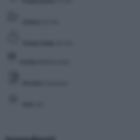
Preparazione
15 min
Cottura
20 min
Tempo totale
35 min
Cucina
Mediterranea
Porzioni
4 persone
Voto
3/5