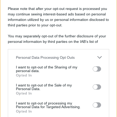
Please note that after your opt-out request is processed you
may continue seeing interest-based ads based on personal
information utilized by us or personal information disclosed to
third parties prior to your opt-out.
You may separately opt-out of the further disclosure of your
personal information by third parties on the IAB’s list of
Leggi anche
downstream participants.
Personal Data Processing Opt Outs
This information may also be disclosed by us to third parties
on the IAB’s List of Downstream Participants that may further
I want to opt-out of the Sharing of my
disclose it to other third parties.
Antipasti
personal data.
Opted In
Gnocco fritto con ghirlanda
Please note that this website/app uses one or more Google
di salumi
services and may gather and store information including but
I want to opt-out of the Sale of my
Personal Data.
not limited to your visit or usage behaviour. You may click to
Opted In
grant or deny consent to Google and its third-party tags to
use your data for below specified purposes in below Google
I want to opt-out of processing my
Primi
consent section.
Personal Data for Targeted Advertising.
Opted In
Spaghetti senza glutine con