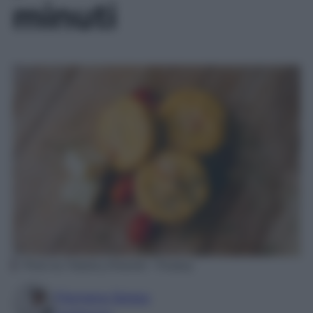
minuti
Photo by Fabiano_Pimentel – Pixabay
Filomena Spisso