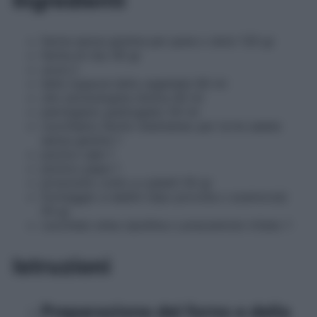
Ingredienti
farina senza glutine per pane o dolci 120 gr
farina di riso 40 gr
uova 2
latte (oppure latte vegetale) 80 ml
olio extravergine d’oliva 40 ml
parmigiano grattugiato 50 ml
cucchiaino lievito istantaneo per torte salate
senza glutine 1
pizzico sale 1
pizzico pepe 1
prosciutto cotto a cubetti 50 gr
formaggio a dadini (tipo provola o scamorza)
50 gr
cucchiaio erba cipollina o prezzemolo tritato 1
Istruzioni
Preparazione del forno e della