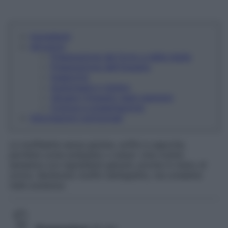
Ingredienti
Istruzioni
Preparazione del forno e della teglia
Preparazione dell'impasto
Insaporire
Aggiungere il ripieno
Versare l'impasto negli stampini
Cottura e presentazione
Informazioni nutrizionali
Le muffelette senza glutine, soffici e saporite,
perfette come antipasto o snack. Una ricetta
semplice con ingredienti genuini, pronta in meno di
un’ora. Sembrano muffin nell’aspetto, ma omelette
nella sostanza.