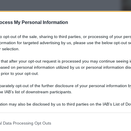
ocess My Personal Information
to opt-out of the sale, sharing to third parties, or processing of your per
formation for targeted advertising by us, please use the below opt-out s
 selection.
 that after your opt-out request is processed you may continue seeing i
ased on personal information utilized by us or personal information dis
 prior to your opt-out.
rately opt-out of the further disclosure of your personal information by
he IAB’s list of downstream participants.
tion may also be disclosed by us to third parties on the IAB’s List of 
 that may further disclose it to other third parties.
 that this website/app uses one or more Google services and may gath
l Data Processing Opt Outs
including but not limited to your visit or usage behaviour. You may click 