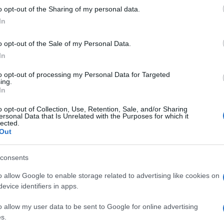
 to Google and its third-party tags to use your data for below specifi
o opt-out of the Sharing of my personal data.
ogle consent section.
In
o opt-out of the Sale of my Personal Data.
In
tolleranze alimentari è significativamente aumentata,
to opt-out of processing my Personal Data for Targeted
ento particolarmente rilevante nella dieta moderna.
ing.
gliadina, una proteina del glutine presente nel
In
la minima traccia di glutine può causare gravi
a combinazione di cacao e zucchero, con l’aggiunta di
o opt-out of Collection, Use, Retention, Sale, and/or Sharing
mune, deve essere esaminata con attenzione per
ersonal Data that Is Unrelated with the Purposes for which it
lected.
sone intolleranti al glutine. È fondamentale garantire
Out
ambienti privi di rischio di contaminazione incrociata
hi è celiaco.
consents
o e zucchero (con latte
o allow Google to enable storage related to advertising like cookies on
evice identifiers in apps.
ree?
o allow my user data to be sent to Google for online advertising
s.