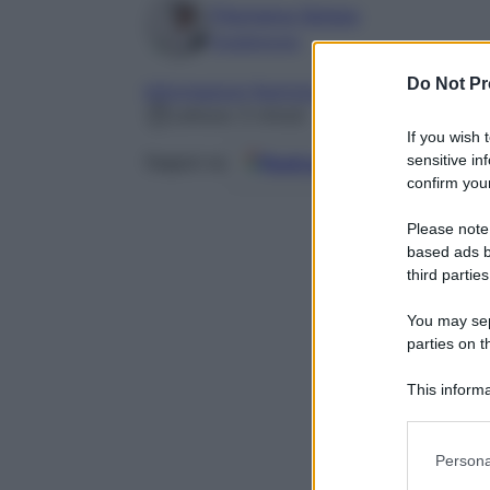
Filomena Spisso
Foodblogger
Do Not Pr
Informazioni Nutrizionali
Lettura: 5 minuti
If you wish 
sensitive in
Fonti preferite
Seguici su
confirm your
Please note
based ads b
third parties
You may sepa
parties on t
This informa
Participants
Please note
Persona
information 