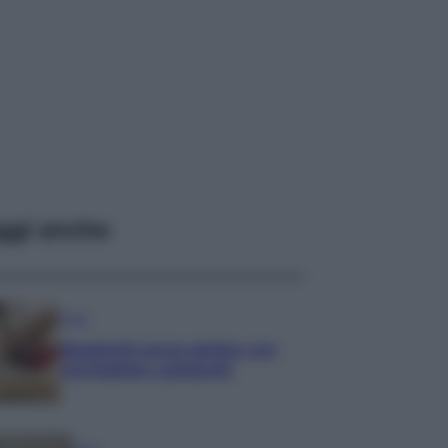
ggi anche
Primi
Spaghetti senza glutine con
mortadella e pistacchi