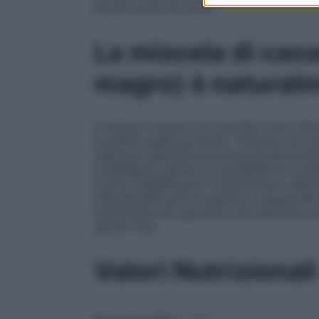
sicura e priva di rischi.
La miscela di caca
magro) è naturalm
In teoria, il cacao e lo zucchero sono natu
contiene questa proteina. Tuttavia, nel co
basta per garantire la sicurezza del prodot
contengono glutine, la possibilità di cont
rischio tangibile per il consumatore celiac
naturalmente privi di glutine, è essenziale
produzione per garantire che l’alimento s
gluten-free.
Valori Nutrizionali