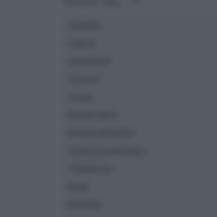
Porzione:
Quantità
Calorie
Carboidrati
Proteine
Grassi
Grassi saturi
Grassi polinsaturi
Grassi monoinsaturi
Colesterolo
Sodio
Potassio