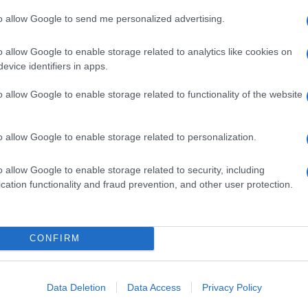
nte non dovrebbe contenere glutine, poiché sia il
to allow Google to send me personalized advertising.
uralmente questa proteina. Tuttavia, il latte magro
ntero processo di produzione non viene
icurarsi che l’alimento sia stato processato in un
o allow Google to enable storage related to analytics like cookies on
o che sia chiaramente indicato come “senza glutine”. Il
evice identifiers in apps.
contaminazione incrociata durante la produzione o il
ptare per prodotti che riportano una certificazione
o allow Google to enable storage related to functionality of the website
o allow Google to enable storage related to personalization.
o e zucchero (con latte
d un celiaco?
o allow Google to enable storage related to security, including
cation functionality and fraud prevention, and other user protection.
acao e zucchero con latte magro può essere adatta
nziale che l’etichetta del prodotto riporti
CONFIRM
resenza di tracce di glutine. Nel mercato, esistono
e celiache, come le miscele per cioccolata calda
i controllati. Se il prodotto non riporta una chiara
ndabile scegliere alternative a base di cacao puro o
Data Deletion
Data Access
Privacy Policy
nza totale di contaminazioni per mantenere una dieta