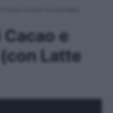
la di Cacao e Zucchero (con Latte Magro)
i Cacao e
(con Latte