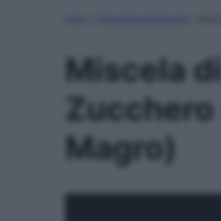
Home
»
Informazioni Nutrizionali
»
Misce
Miscela d
Zucchero 
Magro)