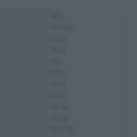
100 g
73.13 kcal
12.41 g
3.55 g
1.14 g
0.79 g
0.04 g
0.29 g
5.15 mg
0.14 mg
172.01 mg