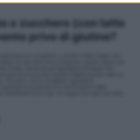
o e zucchero (con latte
ente privo di glutine?
ralmente privi di glutine, e anche il latte magro non
ntesto di una dieta priva di glutine, quanto sopra non
to finale. Anche se gli ingredienti principali non
aminazione incrociata durante l’elaborazione resta un
o. Pertanto, oltre a scegliere ingredienti
 esaminare le pratiche e le certificazioni della
ia totalmente sicuro per chi segue una rigorosa dieta