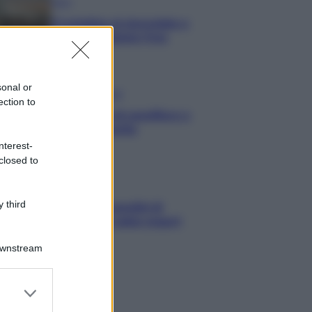
Dolci
Crostatine al cioccolato e
caramello gluten free
sonal or
Antipasti
ection to
Flan di cavolfiore e
pancetta
nterest-
closed to
Antipasti
 third
Polpette di cavolini di
Bruxelles in salsa yogurt
Downstream
er and store
to grant or